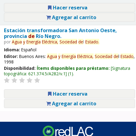
Hacer reserva
Agregar al carrito
Estación transformadora San Antonio Oeste,
provincia
de
Río Negro.
por
Agua
y
Energía
Eléctrica,
Sociedad
de
l
Estado
.
Idioma:
Español
Editor:
Buenos Aires:
Agua
y
Energía
Eléctrica,
Sociedad
de
l
Estado
,
1998
Disponibilidad:
Ítems disponibles para préstamo:
Signatura
topográfica:
621.374.5/A282/v.1
(1).
Hacer reserva
Agregar al carrito