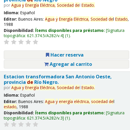
por
Agua
y
Energía
Eléctrica,
Sociedad
de
l
Estado
.
Idioma:
Español
Editor:
Buenos Aires:
Agua
y
Energía
Eléctrica,
Sociedad
de
l
Estado
,
1988
Disponibilidad:
Ítems disponibles para préstamo:
Signatura
topográfica:
621.374.5/A282/v.4
(1).
Hacer reserva
Agregar al carrito
Estacion transformadora San Antonio Oeste,
provincia
de
Río Negro.
por
Agua
y
Energía
Eléctrica,
Sociedad
de
l
Estado
.
Idioma:
Español
Editor:
Buenos Aires:
Agua
y
energía
eléctrica,
sociedad
de
l
estado
, 1988
Disponibilidad:
Ítems disponibles para préstamo:
Signatura
topográfica:
621.374.5/A282/v.3
(1).