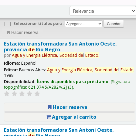
|
|
Seleccionar títulos para:
Hacer reserva
Estación transformadora San Antonio Oeste,
provincia
de
Río Negro
por
Agua
y
Energía
Eléctrica,
Sociedad
de
l
Estado
.
Idioma:
Español
Editor:
Buenos Aires:
Agua
y
Energía
Eléctrica,
Sociedad
de
l
Estado
,
1988
Disponibilidad:
Ítems disponibles para préstamo:
Signatura
topográfica:
621.374.5/A282/v.2
(3).
Hacer reserva
Agregar al carrito
Estación transformadora San Antoni Oeste,
provincia
de
Río Negro