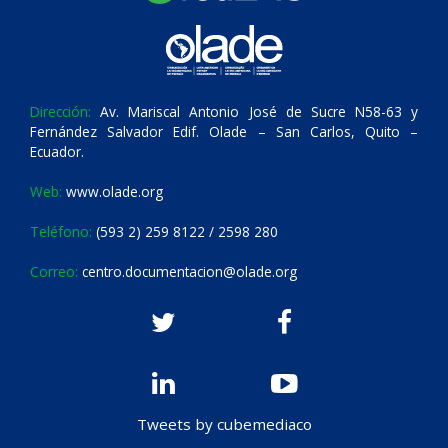
Dirección:
Av. Mariscal Antonio José de Sucre N58-63 y
Fernández Salvador Edif. Olade – San Carlos, Quito –
Ecuador.
Web:
www.olade.org
Teléfono:
(593 2) 259 8122 / 2598 280
Correo:
centro.documentacion@olade.org
Tweets by cubemediaco