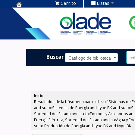
Carrito
Listas
Centro de
Documentación
OLADE -
Buscar
Inicio
›
Resultados de la búsqueda para 'ccl=su:"Sistemas de E
and su-to:Sistemas de Energía and itype:BK and su-to:Si
Sociedad del Estado and su-to:Equipos y Accesorios and
Energía Eléctrica, Sociedad del Estado and au:Agua y En
su-to:Producción de Energía and itype:BK and itype:BK'