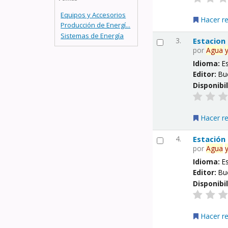
Equipos y Accesorios
Hacer r
Producción de Energí...
Sistemas de Energía
3.
Estacion
por
Agua
Idioma:
E
Editor:
Bu
Disponibi
Hacer r
4.
Estación
por
Agua
Idioma:
E
Editor:
Bu
Disponibi
Hacer r