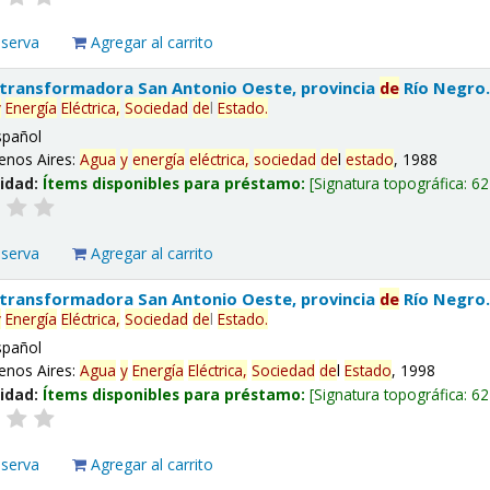
eserva
Agregar al carrito
 transformadora San Antonio Oeste, provincia
de
Río Negro
y
Energía
Eléctrica,
Sociedad
de
l
Estado
.
spañol
enos Aires:
Agua
y
energía
eléctrica,
sociedad
de
l
estado
, 1988
lidad:
Ítems disponibles para préstamo:
Signatura topográfica:
62
eserva
Agregar al carrito
 transformadora San Antonio Oeste, provincia
de
Río Negro
y
Energía
Eléctrica,
Sociedad
de
l
Estado
.
spañol
enos Aires:
Agua
y
Energía
Eléctrica,
Sociedad
de
l
Estado
, 1998
lidad:
Ítems disponibles para préstamo:
Signatura topográfica:
62
eserva
Agregar al carrito