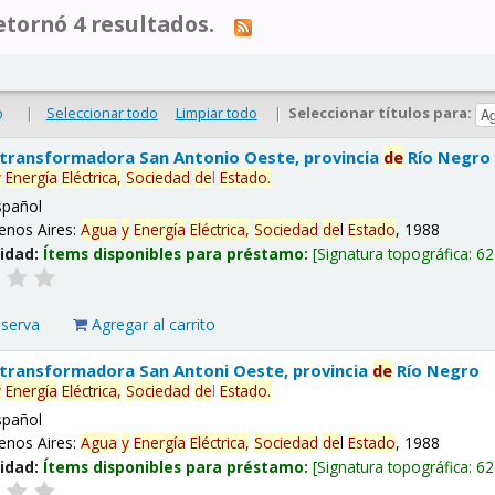
tornó 4 resultados.
|
Seleccionar todo
Limpiar todo
|
Seleccionar títulos para:
o
 transformadora San Antonio Oeste, provincia
de
Río Negro
y
Energía
Eléctrica,
Sociedad
de
l
Estado
.
spañol
enos Aires:
Agua
y
Energía
Eléctrica,
Sociedad
de
l
Estado
, 1988
lidad:
Ítems disponibles para préstamo:
Signatura topográfica:
62
eserva
Agregar al carrito
 transformadora San Antoni Oeste, provincia
de
Río Negro
y
Energía
Eléctrica,
Sociedad
de
l
Estado
.
spañol
enos Aires:
Agua
y
Energía
Eléctrica,
Sociedad
de
l
Estado
, 1988
lidad:
Ítems disponibles para préstamo:
Signatura topográfica:
62