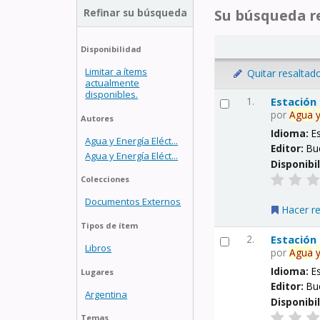
Refinar su búsqueda
Su búsqueda re
Disponibilidad
Limitar a ítems
Quitar resaltad
actualmente
disponibles.
1.
Estación
por
Agua
Autores
Idioma:
E
Agua y Energía Eléct...
Editor:
Bu
Agua y Energía Eléct...
Disponibi
Colecciones
Documentos Externos
Hacer r
Tipos de ítem
2.
Estación
Libros
por
Agua
Idioma:
E
Lugares
Editor:
Bu
Argentina
Disponibi
Temas