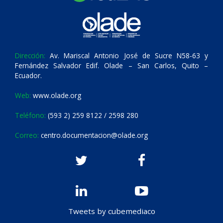
Dirección:
Av. Mariscal Antonio José de Sucre N58-63 y
Fernández Salvador Edif. Olade – San Carlos, Quito –
Ecuador.
Web:
www.olade.org
Teléfono:
(593 2) 259 8122 / 2598 280
Correo:
centro.documentacion@olade.org
Tweets by cubemediaco