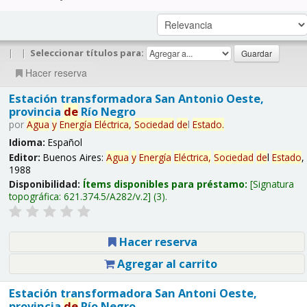
|
|
Seleccionar títulos para:
Hacer reserva
Estación transformadora San Antonio Oeste,
provincia
de
Río Negro
por
Agua
y
Energía
Eléctrica,
Sociedad
de
l
Estado
.
Idioma:
Español
Editor:
Buenos Aires:
Agua
y
Energía
Eléctrica,
Sociedad
de
l
Estado
,
1988
Disponibilidad:
Ítems disponibles para préstamo:
Signatura
topográfica:
621.374.5/A282/v.2
(3).
Hacer reserva
Agregar al carrito
Estación transformadora San Antoni Oeste,
provincia
de
Río Negro