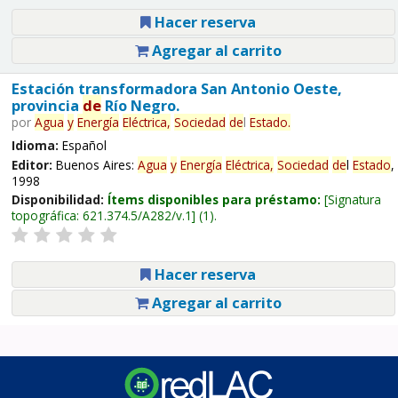
Hacer reserva
Agregar al carrito
Estación transformadora San Antonio Oeste,
provincia
de
Río Negro.
por
Agua
y
Energía
Eléctrica,
Sociedad
de
l
Estado
.
Idioma:
Español
Editor:
Buenos Aires:
Agua
y
Energía
Eléctrica,
Sociedad
de
l
Estado
,
1998
Disponibilidad:
Ítems disponibles para préstamo:
Signatura
topográfica:
621.374.5/A282/v.1
(1).
Hacer reserva
Agregar al carrito