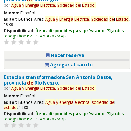
por
Agua
y
Energía
Eléctrica,
Sociedad
de
l
Estado
.
Idioma:
Español
Editor:
Buenos Aires:
Agua
y
Energía
Eléctrica,
Sociedad
de
l
Estado
,
1988
Disponibilidad:
Ítems disponibles para préstamo:
Signatura
topográfica:
621.374.5/A282/v.4
(1).
Hacer reserva
Agregar al carrito
Estacion transformadora San Antonio Oeste,
provincia
de
Río Negro.
por
Agua
y
Energía
Eléctrica,
Sociedad
de
l
Estado
.
Idioma:
Español
Editor:
Buenos Aires:
Agua
y
energía
eléctrica,
sociedad
de
l
estado
, 1988
Disponibilidad:
Ítems disponibles para préstamo:
Signatura
topográfica:
621.374.5/A282/v.3
(1).