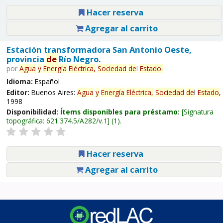
Hacer reserva
Agregar al carrito
Estación transformadora San Antonio Oeste,
provincia
de
Río Negro.
por
Agua
y
Energía
Eléctrica,
Sociedad
de
l
Estado
.
Idioma:
Español
Editor:
Buenos Aires:
Agua
y
Energía
Eléctrica,
Sociedad
de
l
Estado
,
1998
Disponibilidad:
Ítems disponibles para préstamo:
Signatura
topográfica:
621.374.5/A282/v.1
(1).
Hacer reserva
Agregar al carrito