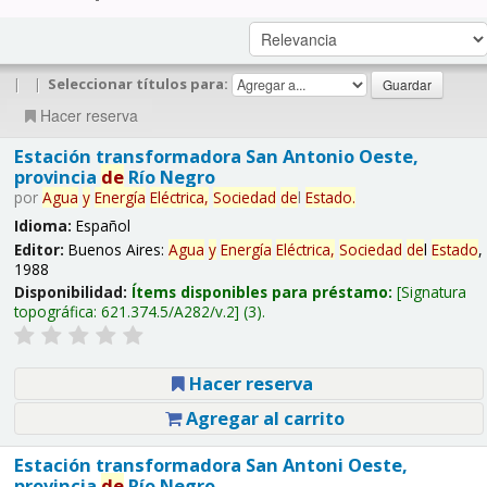
|
|
Seleccionar títulos para:
Hacer reserva
Estación transformadora San Antonio Oeste,
provincia
de
Río Negro
por
Agua
y
Energía
Eléctrica,
Sociedad
de
l
Estado
.
Idioma:
Español
Editor:
Buenos Aires:
Agua
y
Energía
Eléctrica,
Sociedad
de
l
Estado
,
1988
Disponibilidad:
Ítems disponibles para préstamo:
Signatura
topográfica:
621.374.5/A282/v.2
(3).
Hacer reserva
Agregar al carrito
Estación transformadora San Antoni Oeste,
provincia
de
Río Negro