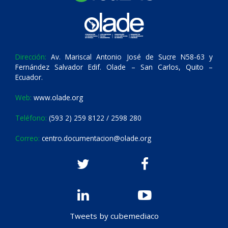
Dirección:
Av. Mariscal Antonio José de Sucre N58-63 y
Fernández Salvador Edif. Olade – San Carlos, Quito –
Ecuador.
Web:
www.olade.org
Teléfono:
(593 2) 259 8122 / 2598 280
Correo:
centro.documentacion@olade.org
Tweets by cubemediaco