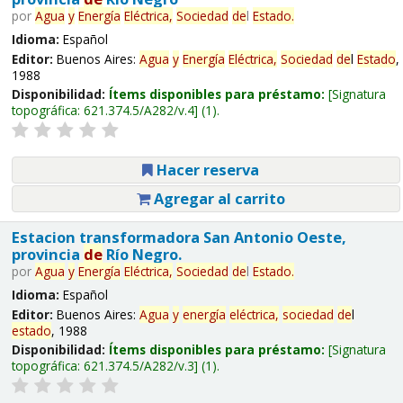
por
Agua
y
Energía
Eléctrica,
Sociedad
de
l
Estado
.
Idioma:
Español
Editor:
Buenos Aires:
Agua
y
Energía
Eléctrica,
Sociedad
de
l
Estado
,
1988
Disponibilidad:
Ítems disponibles para préstamo:
Signatura
topográfica:
621.374.5/A282/v.4
(1).
Hacer reserva
Agregar al carrito
Estacion transformadora San Antonio Oeste,
provincia
de
Río Negro.
por
Agua
y
Energía
Eléctrica,
Sociedad
de
l
Estado
.
Idioma:
Español
Editor:
Buenos Aires:
Agua
y
energía
eléctrica,
sociedad
de
l
estado
, 1988
Disponibilidad:
Ítems disponibles para préstamo:
Signatura
topográfica:
621.374.5/A282/v.3
(1).