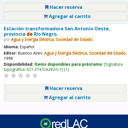
Hacer reserva
Agregar al carrito
Estación transformadora San Antonio Oeste,
provincia
de
Río Negro.
por
Agua
y
Energía
Eléctrica,
Sociedad
de
l
Estado
.
Idioma:
Español
Editor:
Buenos Aires:
Agua
y
Energía
Eléctrica,
Sociedad
de
l
Estado
,
1998
Disponibilidad:
Ítems disponibles para préstamo:
Signatura
topográfica:
621.374.5/A282/v.1
(1).
Hacer reserva
Agregar al carrito