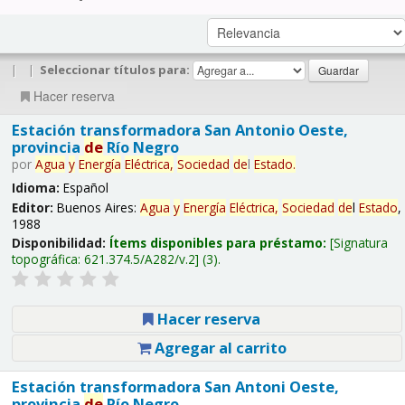
|
|
Seleccionar títulos para:
Hacer reserva
Estación transformadora San Antonio Oeste,
provincia
de
Río Negro
por
Agua
y
Energía
Eléctrica,
Sociedad
de
l
Estado
.
Idioma:
Español
Editor:
Buenos Aires:
Agua
y
Energía
Eléctrica,
Sociedad
de
l
Estado
,
1988
Disponibilidad:
Ítems disponibles para préstamo:
Signatura
topográfica:
621.374.5/A282/v.2
(3).
Hacer reserva
Agregar al carrito
Estación transformadora San Antoni Oeste,
provincia
de
Río Negro