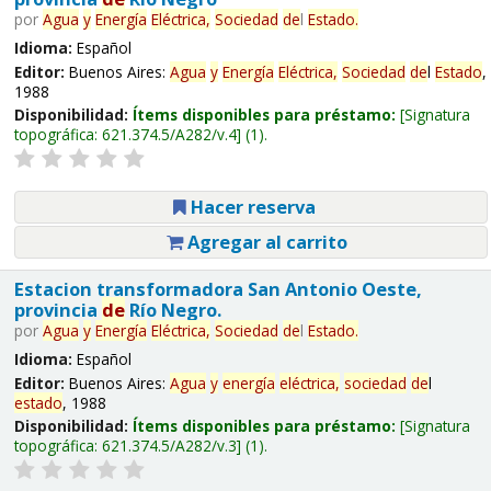
por
Agua
y
Energía
Eléctrica,
Sociedad
de
l
Estado
.
Idioma:
Español
Editor:
Buenos Aires:
Agua
y
Energía
Eléctrica,
Sociedad
de
l
Estado
,
1988
Disponibilidad:
Ítems disponibles para préstamo:
Signatura
topográfica:
621.374.5/A282/v.4
(1).
Hacer reserva
Agregar al carrito
Estacion transformadora San Antonio Oeste,
provincia
de
Río Negro.
por
Agua
y
Energía
Eléctrica,
Sociedad
de
l
Estado
.
Idioma:
Español
Editor:
Buenos Aires:
Agua
y
energía
eléctrica,
sociedad
de
l
estado
, 1988
Disponibilidad:
Ítems disponibles para préstamo:
Signatura
topográfica:
621.374.5/A282/v.3
(1).