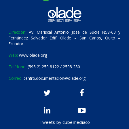
Dirección:
Av. Mariscal Antonio José de Sucre N58-63 y
Fernández Salvador Edif. Olade – San Carlos, Quito –
Ecuador.
Web:
www.olade.org
Teléfono:
(593 2) 259 8122 / 2598 280
Correo:
centro.documentacion@olade.org
Tweets by cubemediaco