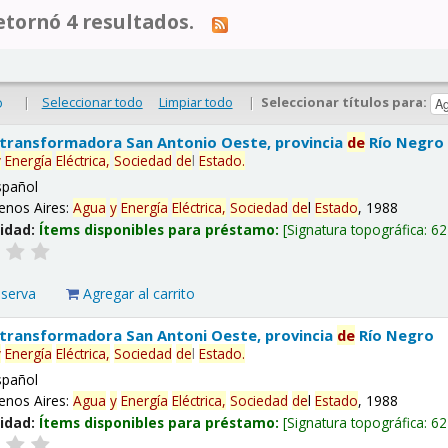
tornó 4 resultados.
|
Seleccionar todo
Limpiar todo
|
Seleccionar títulos para:
o
 transformadora San Antonio Oeste, provincia
de
Río Negro
y
Energía
Eléctrica,
Sociedad
de
l
Estado
.
spañol
enos Aires:
Agua
y
Energía
Eléctrica,
Sociedad
de
l
Estado
, 1988
lidad:
Ítems disponibles para préstamo:
Signatura topográfica:
62
eserva
Agregar al carrito
 transformadora San Antoni Oeste, provincia
de
Río Negro
y
Energía
Eléctrica,
Sociedad
de
l
Estado
.
spañol
enos Aires:
Agua
y
Energía
Eléctrica,
Sociedad
de
l
Estado
, 1988
lidad:
Ítems disponibles para préstamo:
Signatura topográfica:
62