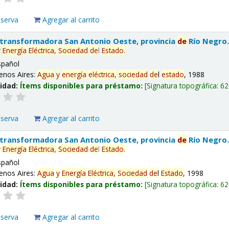
eserva
Agregar al carrito
 transformadora San Antonio Oeste, provincia
de
Río Negro
y
Energía
Eléctrica,
Sociedad
de
l
Estado
.
spañol
enos Aires:
Agua
y
energía
eléctrica,
sociedad
de
l
estado
, 1988
lidad:
Ítems disponibles para préstamo:
Signatura topográfica:
62
eserva
Agregar al carrito
 transformadora San Antonio Oeste, provincia
de
Río Negro
y
Energía
Eléctrica,
Sociedad
de
l
Estado
.
spañol
enos Aires:
Agua
y
Energía
Eléctrica,
Sociedad
de
l
Estado
, 1998
lidad:
Ítems disponibles para préstamo:
Signatura topográfica:
62
eserva
Agregar al carrito