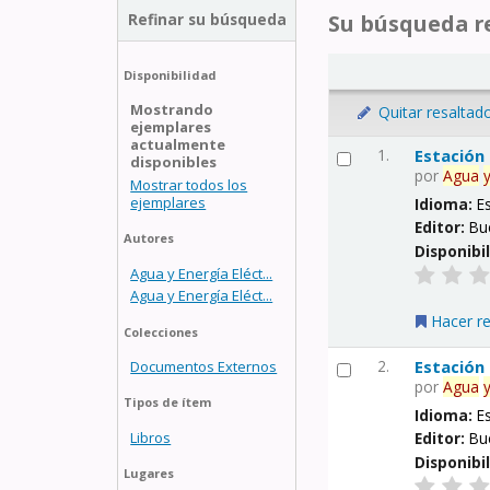
Refinar su búsqueda
Su búsqueda re
Disponibilidad
Mostrando
Quitar resaltad
ejemplares
actualmente
1.
Estación
disponibles
por
Agua
Mostrar todos los
ejemplares
Idioma:
E
Editor:
Bu
Autores
Disponibi
Agua y Energía Eléct...
Agua y Energía Eléct...
Hacer r
Colecciones
2.
Estación
Documentos Externos
por
Agua
Tipos de ítem
Idioma:
E
Libros
Editor:
Bu
Disponibi
Lugares