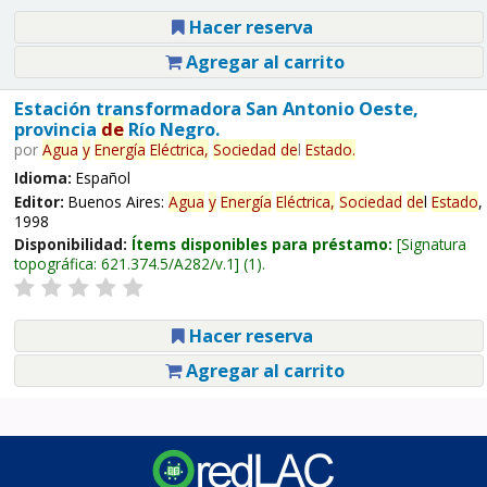
Hacer reserva
Agregar al carrito
Estación transformadora San Antonio Oeste,
provincia
de
Río Negro.
por
Agua
y
Energía
Eléctrica,
Sociedad
de
l
Estado
.
Idioma:
Español
Editor:
Buenos Aires:
Agua
y
Energía
Eléctrica,
Sociedad
de
l
Estado
,
1998
Disponibilidad:
Ítems disponibles para préstamo:
Signatura
topográfica:
621.374.5/A282/v.1
(1).
Hacer reserva
Agregar al carrito