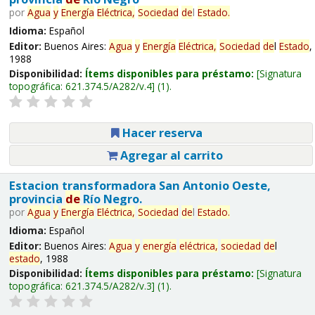
por
Agua
y
Energía
Eléctrica,
Sociedad
de
l
Estado
.
Idioma:
Español
Editor:
Buenos Aires:
Agua
y
Energía
Eléctrica,
Sociedad
de
l
Estado
,
1988
Disponibilidad:
Ítems disponibles para préstamo:
Signatura
topográfica:
621.374.5/A282/v.4
(1).
Hacer reserva
Agregar al carrito
Estacion transformadora San Antonio Oeste,
provincia
de
Río Negro.
por
Agua
y
Energía
Eléctrica,
Sociedad
de
l
Estado
.
Idioma:
Español
Editor:
Buenos Aires:
Agua
y
energía
eléctrica,
sociedad
de
l
estado
, 1988
Disponibilidad:
Ítems disponibles para préstamo:
Signatura
topográfica:
621.374.5/A282/v.3
(1).