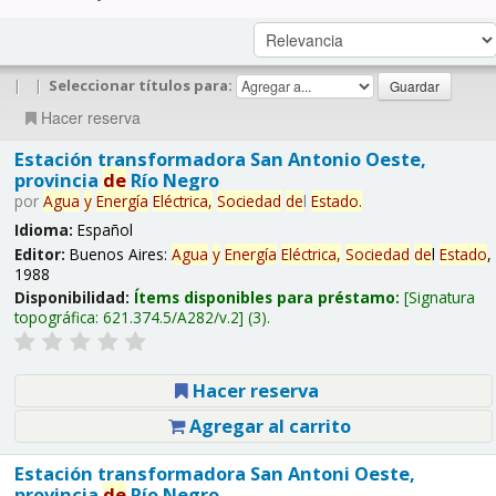
|
|
Seleccionar títulos para:
Hacer reserva
Estación transformadora San Antonio Oeste,
provincia
de
Río Negro
por
Agua
y
Energía
Eléctrica,
Sociedad
de
l
Estado
.
Idioma:
Español
Editor:
Buenos Aires:
Agua
y
Energía
Eléctrica,
Sociedad
de
l
Estado
,
1988
Disponibilidad:
Ítems disponibles para préstamo:
Signatura
topográfica:
621.374.5/A282/v.2
(3).
Hacer reserva
Agregar al carrito
Estación transformadora San Antoni Oeste,
provincia
de
Río Negro