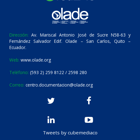
Dirección:
Av. Mariscal Antonio José de Sucre N58-63 y
Fernández Salvador Edif. Olade – San Carlos, Quito –
Ecuador.
Web:
www.olade.org
Teléfono:
(593 2) 259 8122 / 2598 280
Correo:
centro.documentacion@olade.org
Tweets by cubemediaco