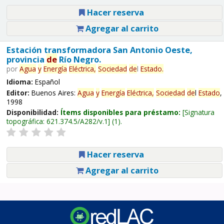
Hacer reserva
Agregar al carrito
Estación transformadora San Antonio Oeste,
provincia
de
Río Negro.
por
Agua
y
Energía
Eléctrica,
Sociedad
de
l
Estado
.
Idioma:
Español
Editor:
Buenos Aires:
Agua
y
Energía
Eléctrica,
Sociedad
de
l
Estado
,
1998
Disponibilidad:
Ítems disponibles para préstamo:
Signatura
topográfica:
621.374.5/A282/v.1
(1).
Hacer reserva
Agregar al carrito