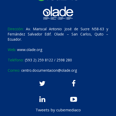
Dirección:
Av. Mariscal Antonio José de Sucre N58-63 y
Fernández Salvador Edif. Olade – San Carlos, Quito –
Ecuador.
Web:
www.olade.org
Teléfono:
(593 2) 259 8122 / 2598 280
Correo:
centro.documentacion@olade.org
Tweets by cubemediaco