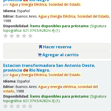
por
Agua
y
Energía
Eléctrica,
Sociedad
de
l
Estado
.
Idioma:
Español
Editor:
Buenos Aires:
Agua
y
Energía
Eléctrica,
Sociedad
de
l
Estado
,
1988
Disponibilidad:
Ítems disponibles para préstamo:
Signatura
topográfica:
621.374.5/A282/v.4
(1).
Hacer reserva
Agregar al carrito
Estacion transformadora San Antonio Oeste,
provincia
de
Río Negro.
por
Agua
y
Energía
Eléctrica,
Sociedad
de
l
Estado
.
Idioma:
Español
Editor:
Buenos Aires:
Agua
y
energía
eléctrica,
sociedad
de
l
estado
, 1988
Disponibilidad:
Ítems disponibles para préstamo:
Signatura
topográfica:
621.374.5/A282/v.3
(1).