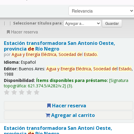
|
|
Seleccionar títulos para:
Hacer reserva
Estación transformadora San Antonio Oeste,
provincia
de
Río Negro
por
Agua
y
Energía
Eléctrica,
Sociedad
de
l
Estado
.
Idioma:
Español
Editor:
Buenos Aires:
Agua
y
Energía
Eléctrica,
Sociedad
de
l
Estado
,
1988
Disponibilidad:
Ítems disponibles para préstamo:
Signatura
topográfica:
621.374.5/A282/v.2
(3).
Hacer reserva
Agregar al carrito
Estación transformadora San Antoni Oeste,
provincia
de
Río Negro