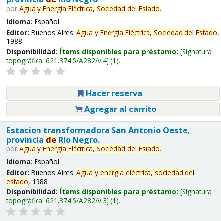
por
Agua
y
Energía
Eléctrica,
Sociedad
de
l
Estado
.
Idioma:
Español
Editor:
Buenos Aires:
Agua
y
Energía
Eléctrica,
Sociedad
de
l
Estado
,
1988
Disponibilidad:
Ítems disponibles para préstamo:
Signatura
topográfica:
621.374.5/A282/v.4
(1).
Hacer reserva
Agregar al carrito
Estacion transformadora San Antonio Oeste,
provincia
de
Río Negro.
por
Agua
y
Energía
Eléctrica,
Sociedad
de
l
Estado
.
Idioma:
Español
Editor:
Buenos Aires:
Agua
y
energía
eléctrica,
sociedad
de
l
estado
, 1988
Disponibilidad:
Ítems disponibles para préstamo:
Signatura
topográfica:
621.374.5/A282/v.3
(1).