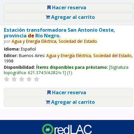
Hacer reserva
Agregar al carrito
Estación transformadora San Antonio Oeste,
provincia
de
Río Negro.
por
Agua
y
Energía
Eléctrica,
Sociedad
de
l
Estado
.
Idioma:
Español
Editor:
Buenos Aires:
Agua
y
Energía
Eléctrica,
Sociedad
de
l
Estado
,
1998
Disponibilidad:
Ítems disponibles para préstamo:
Signatura
topográfica:
621.374.5/A282/v.1
(1).
Hacer reserva
Agregar al carrito