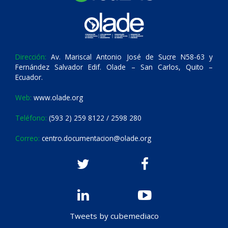
Dirección:
Av. Mariscal Antonio José de Sucre N58-63 y
Fernández Salvador Edif. Olade – San Carlos, Quito –
Ecuador.
Web:
www.olade.org
Teléfono:
(593 2) 259 8122 / 2598 280
Correo:
centro.documentacion@olade.org
Tweets by cubemediaco