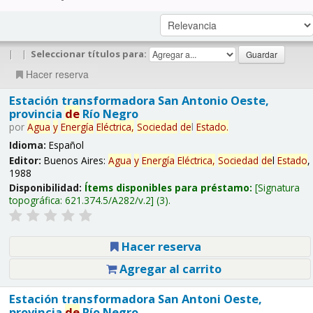
|
|
Seleccionar títulos para:
Hacer reserva
Estación transformadora San Antonio Oeste,
provincia
de
Río Negro
por
Agua
y
Energía
Eléctrica,
Sociedad
de
l
Estado
.
Idioma:
Español
Editor:
Buenos Aires:
Agua
y
Energía
Eléctrica,
Sociedad
de
l
Estado
,
1988
Disponibilidad:
Ítems disponibles para préstamo:
Signatura
topográfica:
621.374.5/A282/v.2
(3).
Hacer reserva
Agregar al carrito
Estación transformadora San Antoni Oeste,
provincia
de
Río Negro