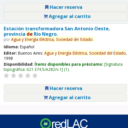
Hacer reserva
Agregar al carrito
Estación transformadora San Antonio Oeste,
provincia
de
Río Negro.
por
Agua
y
Energía
Eléctrica,
Sociedad
de
l
Estado
.
Idioma:
Español
Editor:
Buenos Aires:
Agua
y
Energía
Eléctrica,
Sociedad
de
l
Estado
,
1998
Disponibilidad:
Ítems disponibles para préstamo:
Signatura
topográfica:
621.374.5/A282/v.1
(1).
Hacer reserva
Agregar al carrito