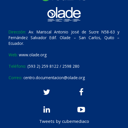
Dirección:
Av. Mariscal Antonio José de Sucre N58-63 y
Fernández Salvador Edif. Olade – San Carlos, Quito –
Ecuador.
Web:
www.olade.org
Teléfono:
(593 2) 259 8122 / 2598 280
Correo:
centro.documentacion@olade.org
Tweets by cubemediaco