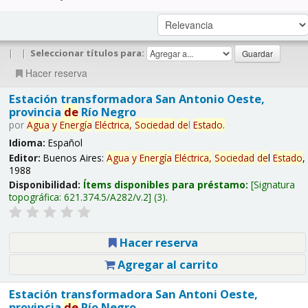
|
|
Seleccionar títulos para:
Hacer reserva
Estación transformadora San Antonio Oeste,
provincia
de
Río Negro
por
Agua
y
Energía
Eléctrica,
Sociedad
de
l
Estado
.
Idioma:
Español
Editor:
Buenos Aires:
Agua
y
Energía
Eléctrica,
Sociedad
de
l
Estado
,
1988
Disponibilidad:
Ítems disponibles para préstamo:
Signatura
topográfica:
621.374.5/A282/v.2
(3).
Hacer reserva
Agregar al carrito
Estación transformadora San Antoni Oeste,
provincia
de
Río Negro