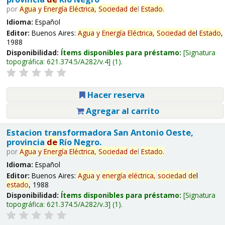
por
Agua
y
Energía
Eléctrica,
Sociedad
de
l
Estado
.
Idioma:
Español
Editor:
Buenos Aires:
Agua
y
Energía
Eléctrica,
Sociedad
de
l
Estado
,
1988
Disponibilidad:
Ítems disponibles para préstamo:
Signatura
topográfica:
621.374.5/A282/v.4
(1).
Hacer reserva
Agregar al carrito
Estacion transformadora San Antonio Oeste,
provincia
de
Río Negro.
por
Agua
y
Energía
Eléctrica,
Sociedad
de
l
Estado
.
Idioma:
Español
Editor:
Buenos Aires:
Agua
y
energía
eléctrica,
sociedad
de
l
estado
, 1988
Disponibilidad:
Ítems disponibles para préstamo:
Signatura
topográfica:
621.374.5/A282/v.3
(1).