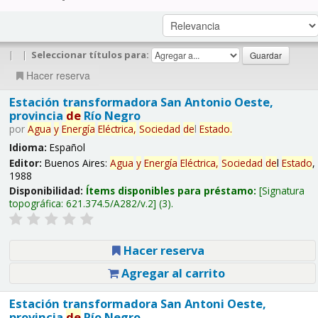
|
|
Seleccionar títulos para:
Hacer reserva
Estación transformadora San Antonio Oeste,
provincia
de
Río Negro
por
Agua
y
Energía
Eléctrica,
Sociedad
de
l
Estado
.
Idioma:
Español
Editor:
Buenos Aires:
Agua
y
Energía
Eléctrica,
Sociedad
de
l
Estado
,
1988
Disponibilidad:
Ítems disponibles para préstamo:
Signatura
topográfica:
621.374.5/A282/v.2
(3).
Hacer reserva
Agregar al carrito
Estación transformadora San Antoni Oeste,
provincia
de
Río Negro