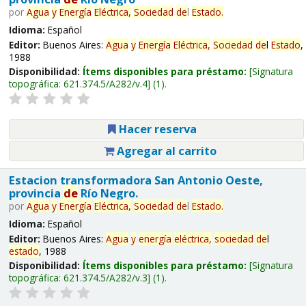
por
Agua
y
Energía
Eléctrica,
Sociedad
de
l
Estado
.
Idioma:
Español
Editor:
Buenos Aires:
Agua
y
Energía
Eléctrica,
Sociedad
de
l
Estado
,
1988
Disponibilidad:
Ítems disponibles para préstamo:
Signatura
topográfica:
621.374.5/A282/v.4
(1).
Hacer reserva
Agregar al carrito
Estacion transformadora San Antonio Oeste,
provincia
de
Río Negro.
por
Agua
y
Energía
Eléctrica,
Sociedad
de
l
Estado
.
Idioma:
Español
Editor:
Buenos Aires:
Agua
y
energía
eléctrica,
sociedad
de
l
estado
, 1988
Disponibilidad:
Ítems disponibles para préstamo:
Signatura
topográfica:
621.374.5/A282/v.3
(1).