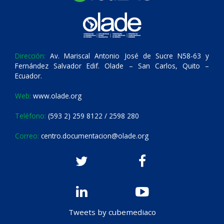
Dirección:
Av. Mariscal Antonio José de Sucre N58-63 y
Fernández Salvador Edif. Olade – San Carlos, Quito –
Ecuador.
Web:
www.olade.org
Teléfono:
(593 2) 259 8122 / 2598 280
Correo:
centro.documentacion@olade.org
Tweets by cubemediaco