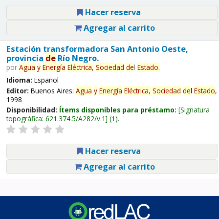
Hacer reserva
Agregar al carrito
Estación transformadora San Antonio Oeste,
provincia
de
Río Negro.
por
Agua
y
Energía
Eléctrica,
Sociedad
de
l
Estado
.
Idioma:
Español
Editor:
Buenos Aires:
Agua
y
Energía
Eléctrica,
Sociedad
de
l
Estado
,
1998
Disponibilidad:
Ítems disponibles para préstamo:
Signatura
topográfica:
621.374.5/A282/v.1
(1).
Hacer reserva
Agregar al carrito