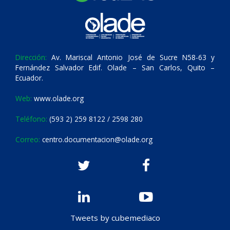
Dirección:
Av. Mariscal Antonio José de Sucre N58-63 y
Fernández Salvador Edif. Olade – San Carlos, Quito –
Ecuador.
Web:
www.olade.org
Teléfono:
(593 2) 259 8122 / 2598 280
Correo:
centro.documentacion@olade.org
Tweets by cubemediaco