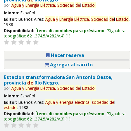
por
Agua
y
Energía
Eléctrica,
Sociedad
de
l
Estado
.
Idioma:
Español
Editor:
Buenos Aires:
Agua
y
Energía
Eléctrica,
Sociedad
de
l
Estado
,
1988
Disponibilidad:
Ítems disponibles para préstamo:
Signatura
topográfica:
621.374.5/A282/v.4
(1).
Hacer reserva
Agregar al carrito
Estacion transformadora San Antonio Oeste,
provincia
de
Río Negro.
por
Agua
y
Energía
Eléctrica,
Sociedad
de
l
Estado
.
Idioma:
Español
Editor:
Buenos Aires:
Agua
y
energía
eléctrica,
sociedad
de
l
estado
, 1988
Disponibilidad:
Ítems disponibles para préstamo:
Signatura
topográfica:
621.374.5/A282/v.3
(1).