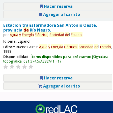
Hacer reserva
Agregar al carrito
Estación transformadora San Antonio Oeste,
provincia
de
Río Negro.
por
Agua
y
Energía
Eléctrica,
Sociedad
de
l
Estado
.
Idioma:
Español
Editor:
Buenos Aires:
Agua
y
Energía
Eléctrica,
Sociedad
de
l
Estado
,
1998
Disponibilidad:
Ítems disponibles para préstamo:
Signatura
topográfica:
621.374.5/A282/v.1
(1).
Hacer reserva
Agregar al carrito