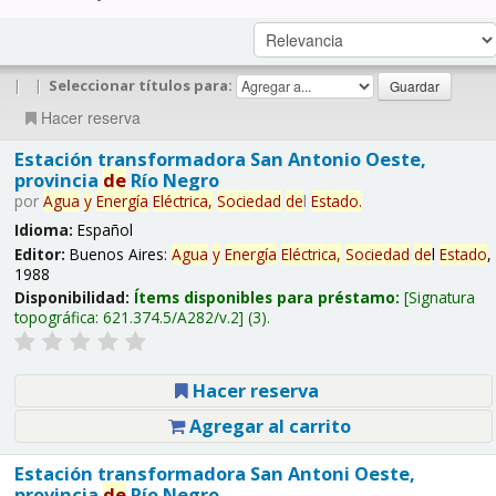
|
|
Seleccionar títulos para:
Hacer reserva
Estación transformadora San Antonio Oeste,
provincia
de
Río Negro
por
Agua
y
Energía
Eléctrica,
Sociedad
de
l
Estado
.
Idioma:
Español
Editor:
Buenos Aires:
Agua
y
Energía
Eléctrica,
Sociedad
de
l
Estado
,
1988
Disponibilidad:
Ítems disponibles para préstamo:
Signatura
topográfica:
621.374.5/A282/v.2
(3).
Hacer reserva
Agregar al carrito
Estación transformadora San Antoni Oeste,
provincia
de
Río Negro