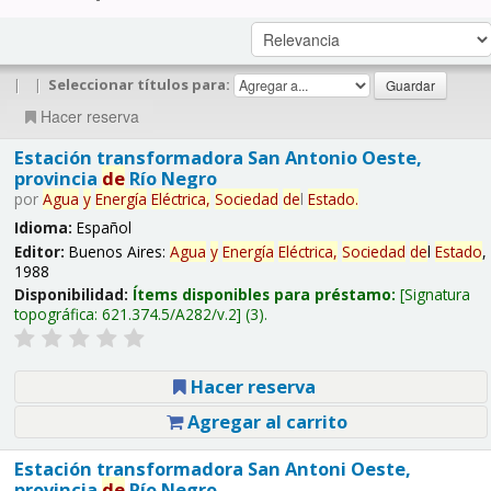
|
|
Seleccionar títulos para:
Hacer reserva
Estación transformadora San Antonio Oeste,
provincia
de
Río Negro
por
Agua
y
Energía
Eléctrica,
Sociedad
de
l
Estado
.
Idioma:
Español
Editor:
Buenos Aires:
Agua
y
Energía
Eléctrica,
Sociedad
de
l
Estado
,
1988
Disponibilidad:
Ítems disponibles para préstamo:
Signatura
topográfica:
621.374.5/A282/v.2
(3).
Hacer reserva
Agregar al carrito
Estación transformadora San Antoni Oeste,
provincia
de
Río Negro