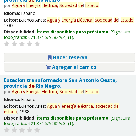
por
Agua
y
Energía
Eléctrica,
Sociedad
de
l
Estado
.
Idioma:
Español
Editor:
Buenos Aires:
Agua
y
Energía
Eléctrica,
Sociedad
de
l
Estado
,
1988
Disponibilidad:
Ítems disponibles para préstamo:
Signatura
topográfica:
621.374.5/A282/v.4
(1).
Hacer reserva
Agregar al carrito
Estacion transformadora San Antonio Oeste,
provincia
de
Río Negro.
por
Agua
y
Energía
Eléctrica,
Sociedad
de
l
Estado
.
Idioma:
Español
Editor:
Buenos Aires:
Agua
y
energía
eléctrica,
sociedad
de
l
estado
, 1988
Disponibilidad:
Ítems disponibles para préstamo:
Signatura
topográfica:
621.374.5/A282/v.3
(1).