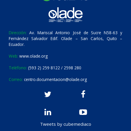
Dirección:
Av. Mariscal Antonio José de Sucre N58-63 y
Fernández Salvador Edif. Olade – San Carlos, Quito –
Ecuador.
Web:
www.olade.org
Teléfono:
(593 2) 259 8122 / 2598 280
Correo:
centro.documentacion@olade.org
Tweets by cubemediaco