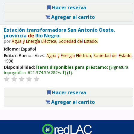
Hacer reserva
Agregar al carrito
Estación transformadora San Antonio Oeste,
provincia
de
Río Negro.
por
Agua
y
Energía
Eléctrica,
Sociedad
de
l
Estado
.
Idioma:
Español
Editor:
Buenos Aires:
Agua
y
Energía
Eléctrica,
Sociedad
de
l
Estado
,
1998
Disponibilidad:
Ítems disponibles para préstamo:
Signatura
topográfica:
621.374.5/A282/v.1
(1).
Hacer reserva
Agregar al carrito