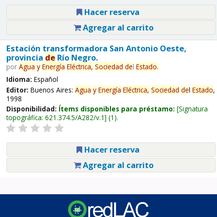
Hacer reserva
Agregar al carrito
Estación transformadora San Antonio Oeste,
provincia
de
Río Negro.
por
Agua
y
Energía
Eléctrica,
Sociedad
de
l
Estado
.
Idioma:
Español
Editor:
Buenos Aires:
Agua
y
Energía
Eléctrica,
Sociedad
de
l
Estado
,
1998
Disponibilidad:
Ítems disponibles para préstamo:
Signatura
topográfica:
621.374.5/A282/v.1
(1).
Hacer reserva
Agregar al carrito