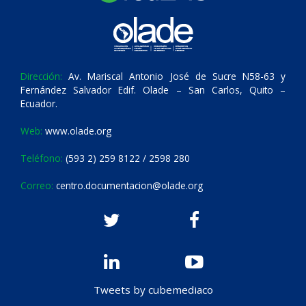
Dirección:
Av. Mariscal Antonio José de Sucre N58-63 y
Fernández Salvador Edif. Olade – San Carlos, Quito –
Ecuador.
Web:
www.olade.org
Teléfono:
(593 2) 259 8122 / 2598 280
Correo:
centro.documentacion@olade.org
Tweets by cubemediaco