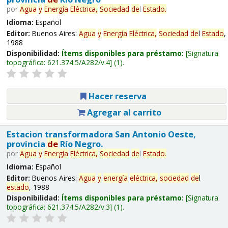
por
Agua
y
Energía
Eléctrica,
Sociedad
de
l
Estado
.
Idioma:
Español
Editor:
Buenos Aires:
Agua
y
Energía
Eléctrica,
Sociedad
de
l
Estado
,
1988
Disponibilidad:
Ítems disponibles para préstamo:
Signatura
topográfica:
621.374.5/A282/v.4
(1).
Hacer reserva
Agregar al carrito
Estacion transformadora San Antonio Oeste,
provincia
de
Río Negro.
por
Agua
y
Energía
Eléctrica,
Sociedad
de
l
Estado
.
Idioma:
Español
Editor:
Buenos Aires:
Agua
y
energía
eléctrica,
sociedad
de
l
estado
, 1988
Disponibilidad:
Ítems disponibles para préstamo:
Signatura
topográfica:
621.374.5/A282/v.3
(1).