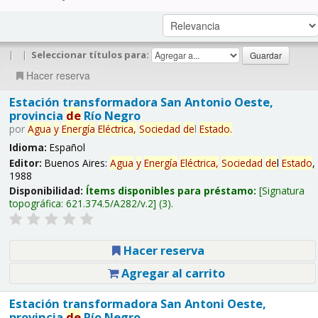
|
|
Seleccionar títulos para:
Hacer reserva
Estación transformadora San Antonio Oeste,
provincia
de
Río Negro
por
Agua
y
Energía
Eléctrica,
Sociedad
de
l
Estado
.
Idioma:
Español
Editor:
Buenos Aires:
Agua
y
Energía
Eléctrica,
Sociedad
de
l
Estado
,
1988
Disponibilidad:
Ítems disponibles para préstamo:
Signatura
topográfica:
621.374.5/A282/v.2
(3).
Hacer reserva
Agregar al carrito
Estación transformadora San Antoni Oeste,
provincia
de
Río Negro