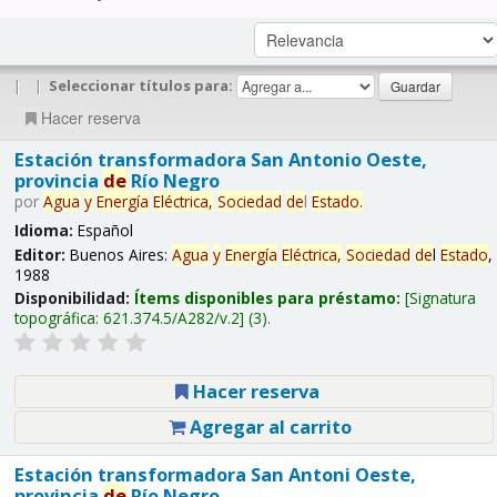
|
|
Seleccionar títulos para:
Hacer reserva
Estación transformadora San Antonio Oeste,
provincia
de
Río Negro
por
Agua
y
Energía
Eléctrica,
Sociedad
de
l
Estado
.
Idioma:
Español
Editor:
Buenos Aires:
Agua
y
Energía
Eléctrica,
Sociedad
de
l
Estado
,
1988
Disponibilidad:
Ítems disponibles para préstamo:
Signatura
topográfica:
621.374.5/A282/v.2
(3).
Hacer reserva
Agregar al carrito
Estación transformadora San Antoni Oeste,
provincia
de
Río Negro