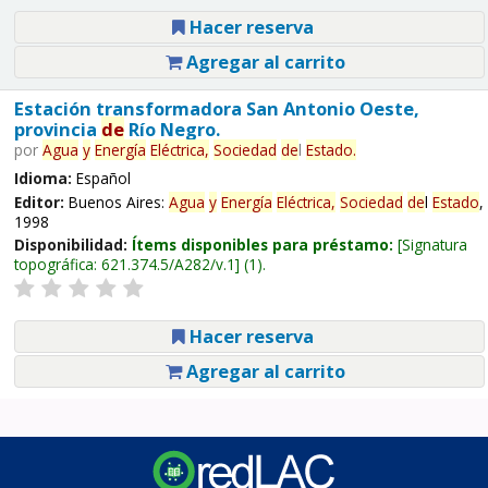
Hacer reserva
Agregar al carrito
Estación transformadora San Antonio Oeste,
provincia
de
Río Negro.
por
Agua
y
Energía
Eléctrica,
Sociedad
de
l
Estado
.
Idioma:
Español
Editor:
Buenos Aires:
Agua
y
Energía
Eléctrica,
Sociedad
de
l
Estado
,
1998
Disponibilidad:
Ítems disponibles para préstamo:
Signatura
topográfica:
621.374.5/A282/v.1
(1).
Hacer reserva
Agregar al carrito