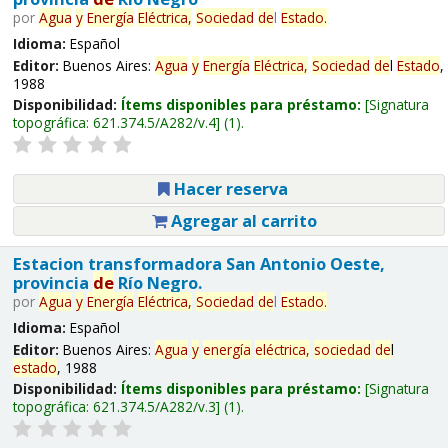
por
Agua
y
Energía
Eléctrica,
Sociedad
de
l
Estado
.
Idioma:
Español
Editor:
Buenos Aires:
Agua
y
Energía
Eléctrica,
Sociedad
de
l
Estado
,
1988
Disponibilidad:
Ítems disponibles para préstamo:
Signatura
topográfica:
621.374.5/A282/v.4
(1).
Hacer reserva
Agregar al carrito
Estacion transformadora San Antonio Oeste,
provincia
de
Río Negro.
por
Agua
y
Energía
Eléctrica,
Sociedad
de
l
Estado
.
Idioma:
Español
Editor:
Buenos Aires:
Agua
y
energía
eléctrica,
sociedad
de
l
estado
, 1988
Disponibilidad:
Ítems disponibles para préstamo:
Signatura
topográfica:
621.374.5/A282/v.3
(1).