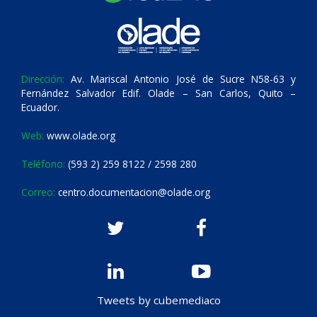
Dirección:
Av. Mariscal Antonio José de Sucre N58-63 y
Fernández Salvador Edif. Olade – San Carlos, Quito –
Ecuador.
Web:
www.olade.org
Teléfono:
(593 2) 259 8122 / 2598 280
Correo:
centro.documentacion@olade.org
Tweets by cubemediaco