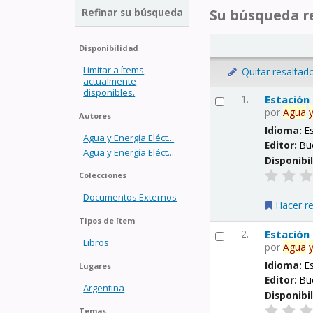
Refinar su búsqueda
Su búsqueda re
Disponibilidad
Limitar a ítems
Quitar resaltad
actualmente
disponibles.
1.
Estación
por
Agua
Autores
Idioma:
E
Agua y Energía Eléct...
Editor:
Bu
Agua y Energía Eléct...
Disponibi
Colecciones
Documentos Externos
Hacer r
Tipos de ítem
2.
Estación
Libros
por
Agua
Idioma:
E
Lugares
Editor:
Bu
Argentina
Disponibi
Temas