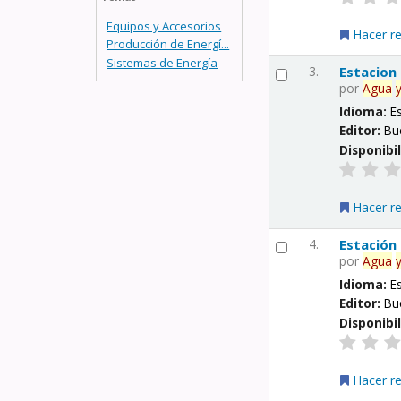
Equipos y Accesorios
Hacer r
Producción de Energí...
Sistemas de Energía
3.
Estacion
por
Agua
Idioma:
E
Editor:
Bu
Disponibi
Hacer r
4.
Estación
por
Agua
Idioma:
E
Editor:
Bu
Disponibi
Hacer r