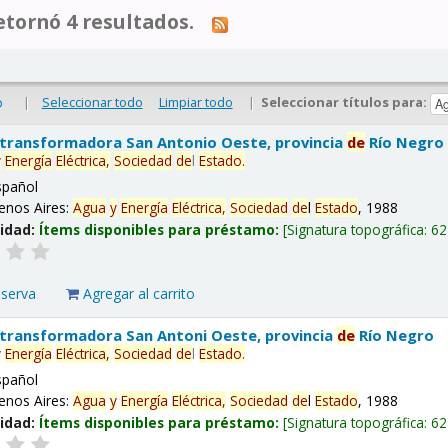
tornó 4 resultados.
|
Seleccionar todo
Limpiar todo
|
Seleccionar títulos para:
o
 transformadora San Antonio Oeste, provincia
de
Río Negro
y
Energía
Eléctrica,
Sociedad
de
l
Estado
.
spañol
enos Aires:
Agua
y
Energía
Eléctrica,
Sociedad
de
l
Estado
, 1988
lidad:
Ítems disponibles para préstamo:
Signatura topográfica:
62
eserva
Agregar al carrito
 transformadora San Antoni Oeste, provincia
de
Río Negro
y
Energía
Eléctrica,
Sociedad
de
l
Estado
.
spañol
enos Aires:
Agua
y
Energía
Eléctrica,
Sociedad
de
l
Estado
, 1988
lidad:
Ítems disponibles para préstamo:
Signatura topográfica:
62