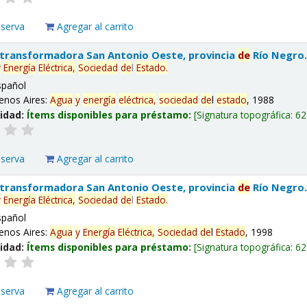
eserva
Agregar al carrito
 transformadora San Antonio Oeste, provincia
de
Río Negro
y
Energía
Eléctrica,
Sociedad
de
l
Estado
.
spañol
enos Aires:
Agua
y
energía
eléctrica,
sociedad
de
l
estado
, 1988
lidad:
Ítems disponibles para préstamo:
Signatura topográfica:
62
eserva
Agregar al carrito
 transformadora San Antonio Oeste, provincia
de
Río Negro
y
Energía
Eléctrica,
Sociedad
de
l
Estado
.
spañol
enos Aires:
Agua
y
Energía
Eléctrica,
Sociedad
de
l
Estado
, 1998
lidad:
Ítems disponibles para préstamo:
Signatura topográfica:
62
eserva
Agregar al carrito