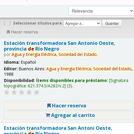
|
|
Seleccionar títulos para:
Hacer reserva
Estación transformadora San Antonio Oeste,
provincia
de
Río Negro
por
Agua
y
Energía
Eléctrica,
Sociedad
de
l
Estado
.
Idioma:
Español
Editor:
Buenos Aires:
Agua
y
Energía
Eléctrica,
Sociedad
de
l
Estado
,
1988
Disponibilidad:
Ítems disponibles para préstamo:
Signatura
topográfica:
621.374.5/A282/v.2
(3).
Hacer reserva
Agregar al carrito
Estación transformadora San Antoni Oeste,
provincia
de
Río Negro