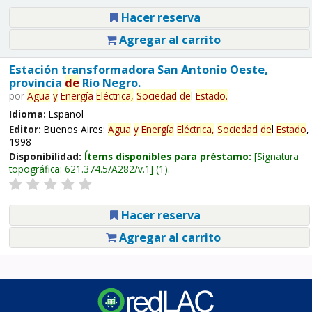
Hacer reserva
Agregar al carrito
Estación transformadora San Antonio Oeste,
provincia
de
Río Negro.
por
Agua
y
Energía
Eléctrica,
Sociedad
de
l
Estado
.
Idioma:
Español
Editor:
Buenos Aires:
Agua
y
Energía
Eléctrica,
Sociedad
de
l
Estado
,
1998
Disponibilidad:
Ítems disponibles para préstamo:
Signatura
topográfica:
621.374.5/A282/v.1
(1).
Hacer reserva
Agregar al carrito