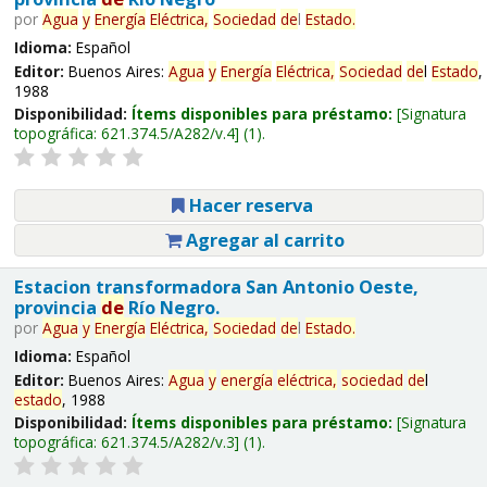
por
Agua
y
Energía
Eléctrica,
Sociedad
de
l
Estado
.
Idioma:
Español
Editor:
Buenos Aires:
Agua
y
Energía
Eléctrica,
Sociedad
de
l
Estado
,
1988
Disponibilidad:
Ítems disponibles para préstamo:
Signatura
topográfica:
621.374.5/A282/v.4
(1).
Hacer reserva
Agregar al carrito
Estacion transformadora San Antonio Oeste,
provincia
de
Río Negro.
por
Agua
y
Energía
Eléctrica,
Sociedad
de
l
Estado
.
Idioma:
Español
Editor:
Buenos Aires:
Agua
y
energía
eléctrica,
sociedad
de
l
estado
, 1988
Disponibilidad:
Ítems disponibles para préstamo:
Signatura
topográfica:
621.374.5/A282/v.3
(1).