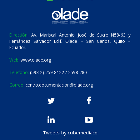
Dirección:
Av. Mariscal Antonio José de Sucre N58-63 y
Fernández Salvador Edif. Olade – San Carlos, Quito –
Ecuador.
Web:
www.olade.org
Teléfono:
(593 2) 259 8122 / 2598 280
Correo:
centro.documentacion@olade.org
Tweets by cubemediaco