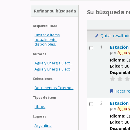
Refinar su búsqueda
Su búsqueda re
Disponibilidad
Limitar a ítems
Quitar resaltad
actualmente
disponibles.
1.
Estación
por
Agua
Autores
Idioma:
E
Agua y Energía Eléct...
Editor:
Bu
Agua y Energía Eléct...
Disponibi
Colecciones
Documentos Externos
Hacer r
Tipos de ítem
2.
Estación
Libros
por
Agua
Idioma:
E
Lugares
Editor:
Bu
Argentina
Disponibi