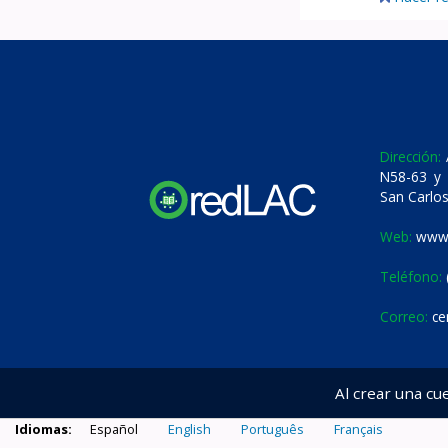
Dirección:
A
N58-63 y 
San Carlos
Web:
www.
Teléfono:
Correo:
ce
Al crear una cu
Idiomas:
Español
English
Português
Français