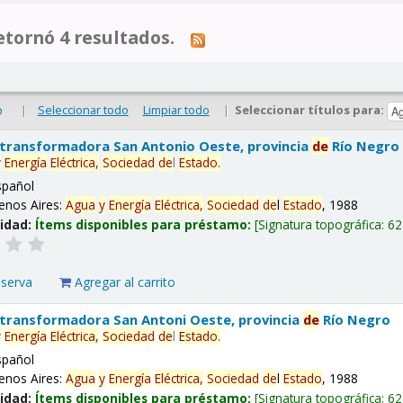
tornó 4 resultados.
|
Seleccionar todo
Limpiar todo
|
Seleccionar títulos para:
o
 transformadora San Antonio Oeste, provincia
de
Río Negro
y
Energía
Eléctrica,
Sociedad
de
l
Estado
.
spañol
enos Aires:
Agua
y
Energía
Eléctrica,
Sociedad
de
l
Estado
, 1988
lidad:
Ítems disponibles para préstamo:
Signatura topográfica:
62
eserva
Agregar al carrito
 transformadora San Antoni Oeste, provincia
de
Río Negro
y
Energía
Eléctrica,
Sociedad
de
l
Estado
.
spañol
enos Aires:
Agua
y
Energía
Eléctrica,
Sociedad
de
l
Estado
, 1988
lidad:
Ítems disponibles para préstamo:
Signatura topográfica:
62