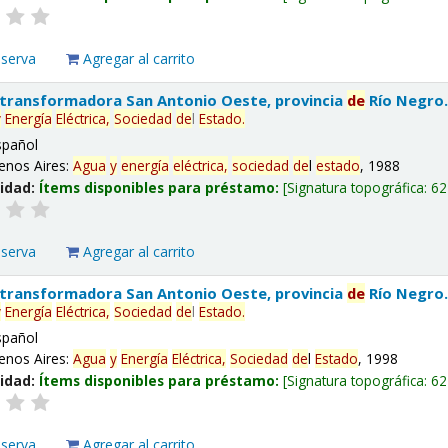
eserva
Agregar al carrito
 transformadora San Antonio Oeste, provincia
de
Río Negro
y
Energía
Eléctrica,
Sociedad
de
l
Estado
.
spañol
enos Aires:
Agua
y
energía
eléctrica,
sociedad
de
l
estado
, 1988
lidad:
Ítems disponibles para préstamo:
Signatura topográfica:
62
eserva
Agregar al carrito
 transformadora San Antonio Oeste, provincia
de
Río Negro
y
Energía
Eléctrica,
Sociedad
de
l
Estado
.
spañol
enos Aires:
Agua
y
Energía
Eléctrica,
Sociedad
de
l
Estado
, 1998
lidad:
Ítems disponibles para préstamo:
Signatura topográfica:
62
eserva
Agregar al carrito