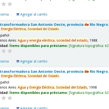
eserva
Agregar al carrito
 transformadora San Antonio Oeste, provincia
de
Río Negro
y
Energía
Eléctrica,
Sociedad
de
l
Estado
.
spañol
enos Aires:
Agua
y
energía
eléctrica,
sociedad
de
l
estado
, 1988
lidad:
Ítems disponibles para préstamo:
Signatura topográfica:
62
eserva
Agregar al carrito
 transformadora San Antonio Oeste, provincia
de
Río Negro
y
Energía
Eléctrica,
Sociedad
de
l
Estado
.
spañol
enos Aires:
Agua
y
Energía
Eléctrica,
Sociedad
de
l
Estado
, 1998
lidad:
Ítems disponibles para préstamo:
Signatura topográfica:
62
eserva
Agregar al carrito