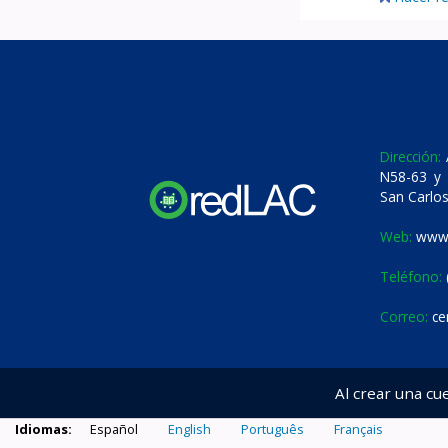
Dirección:
A
N58-63 y 
San Carlos
Web:
www.
Teléfono:
Correo:
ce
Al crear una cu
Idiomas:
Español
English
Português
Français