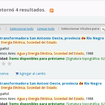
tornó 4 resultados.
|
Seleccionar todo
Limpiar todo
|
Seleccionar títulos para:
o
 transformadora San Antonio Oeste, provincia
de
Río Negro
y
Energía
Eléctrica,
Sociedad
de
l
Estado
.
spañol
enos Aires:
Agua
y
Energía
Eléctrica,
Sociedad
de
l
Estado
, 1988
lidad:
Ítems disponibles para préstamo:
Signatura topográfica:
62
eserva
Agregar al carrito
 transformadora San Antoni Oeste, provincia
de
Río Negro
y
Energía
Eléctrica,
Sociedad
de
l
Estado
.
spañol
enos Aires:
Agua
y
Energía
Eléctrica,
Sociedad
de
l
Estado
, 1988
lidad:
Ítems disponibles para préstamo:
Signatura topográfica:
62