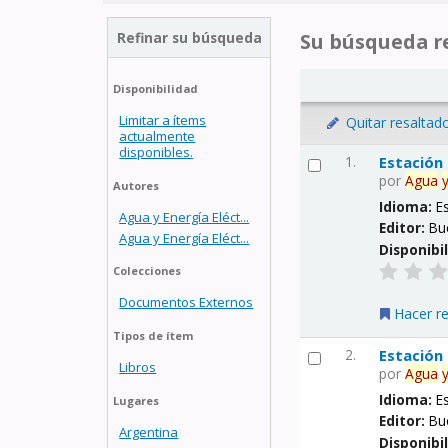
Refinar su búsqueda
Su búsqueda re
Disponibilidad
Limitar a ítems
Quitar resaltad
actualmente
disponibles.
1.
Estación
por
Agua
Autores
Idioma:
E
Agua y Energía Eléct...
Editor:
Bu
Agua y Energía Eléct...
Disponibi
Colecciones
Documentos Externos
Hacer r
Tipos de ítem
2.
Estación
Libros
por
Agua
Idioma:
E
Lugares
Editor:
Bu
Argentina
Disponibi