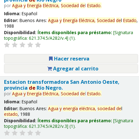
por
Agua
y
Energía
Eléctrica,
Sociedad
de
l
Estado
.
Idioma:
Español
Editor:
Buenos Aires:
Agua
y
Energía
Eléctrica,
Sociedad
de
l
Estado
,
1988
Disponibilidad:
Ítems disponibles para préstamo:
Signatura
topográfica:
621.374.5/A282/v.4
(1).
Hacer reserva
Agregar al carrito
Estacion transformadora San Antonio Oeste,
provincia
de
Río Negro.
por
Agua
y
Energía
Eléctrica,
Sociedad
de
l
Estado
.
Idioma:
Español
Editor:
Buenos Aires:
Agua
y
energía
eléctrica,
sociedad
de
l
estado
, 1988
Disponibilidad:
Ítems disponibles para préstamo:
Signatura
topográfica:
621.374.5/A282/v.3
(1).