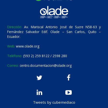
Dirección:
Av. Mariscal Antonio José de Sucre N58-63 y
Fernández Salvador Edif. Olade – San Carlos, Quito –
Ecuador.
Web:
www.olade.org
Teléfono:
(593 2) 259 8122 / 2598 280
Correo:
centro.documentacion@olade.org
Tweets by cubemediaco