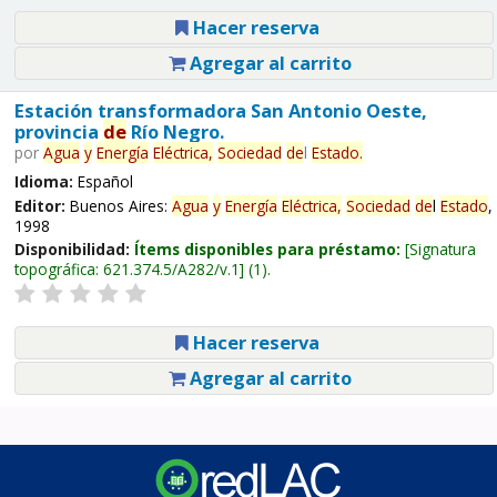
Hacer reserva
Agregar al carrito
Estación transformadora San Antonio Oeste,
provincia
de
Río Negro.
por
Agua
y
Energía
Eléctrica,
Sociedad
de
l
Estado
.
Idioma:
Español
Editor:
Buenos Aires:
Agua
y
Energía
Eléctrica,
Sociedad
de
l
Estado
,
1998
Disponibilidad:
Ítems disponibles para préstamo:
Signatura
topográfica:
621.374.5/A282/v.1
(1).
Hacer reserva
Agregar al carrito