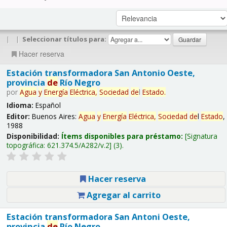
|
|
Seleccionar títulos para:
Hacer reserva
Estación transformadora San Antonio Oeste,
provincia
de
Río Negro
por
Agua
y
Energía
Eléctrica,
Sociedad
de
l
Estado
.
Idioma:
Español
Editor:
Buenos Aires:
Agua
y
Energía
Eléctrica,
Sociedad
de
l
Estado
,
1988
Disponibilidad:
Ítems disponibles para préstamo:
Signatura
topográfica:
621.374.5/A282/v.2
(3).
Hacer reserva
Agregar al carrito
Estación transformadora San Antoni Oeste,
provincia
de
Río Negro