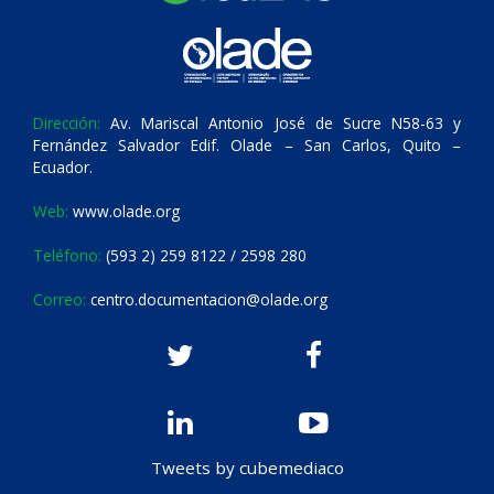
Dirección:
Av. Mariscal Antonio José de Sucre N58-63 y
Fernández Salvador Edif. Olade – San Carlos, Quito –
Ecuador.
Web:
www.olade.org
Teléfono:
(593 2) 259 8122 / 2598 280
Correo:
centro.documentacion@olade.org
Tweets by cubemediaco