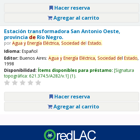
Hacer reserva
Agregar al carrito
Estación transformadora San Antonio Oeste,
provincia
de
Río Negro.
por
Agua
y
Energía
Eléctrica,
Sociedad
de
l
Estado
.
Idioma:
Español
Editor:
Buenos Aires:
Agua
y
Energía
Eléctrica,
Sociedad
de
l
Estado
,
1998
Disponibilidad:
Ítems disponibles para préstamo:
Signatura
topográfica:
621.374.5/A282/v.1
(1).
Hacer reserva
Agregar al carrito