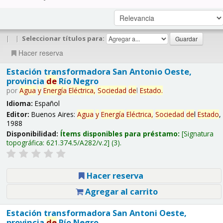
|
|
Seleccionar títulos para:
Hacer reserva
Estación transformadora San Antonio Oeste,
provincia
de
Río Negro
por
Agua
y
Energía
Eléctrica,
Sociedad
de
l
Estado
.
Idioma:
Español
Editor:
Buenos Aires:
Agua
y
Energía
Eléctrica,
Sociedad
de
l
Estado
,
1988
Disponibilidad:
Ítems disponibles para préstamo:
Signatura
topográfica:
621.374.5/A282/v.2
(3).
Hacer reserva
Agregar al carrito
Estación transformadora San Antoni Oeste,
provincia
de
Río Negro