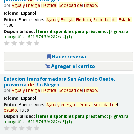
por
Agua
y
Energía
Eléctrica,
Sociedad
de
l
Estado
.
Idioma:
Español
Editor:
Buenos Aires:
Agua
y
Energía
Eléctrica,
Sociedad
de
l
Estado
,
1988
Disponibilidad:
Ítems disponibles para préstamo:
Signatura
topográfica:
621.374.5/A282/v.4
(1).
Hacer reserva
Agregar al carrito
Estacion transformadora San Antonio Oeste,
provincia
de
Río Negro.
por
Agua
y
Energía
Eléctrica,
Sociedad
de
l
Estado
.
Idioma:
Español
Editor:
Buenos Aires:
Agua
y
energía
eléctrica,
sociedad
de
l
estado
, 1988
Disponibilidad:
Ítems disponibles para préstamo:
Signatura
topográfica:
621.374.5/A282/v.3
(1).