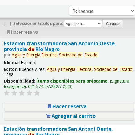
|
|
Seleccionar títulos para:
Hacer reserva
Estación transformadora San Antonio Oeste,
provincia
de
Río Negro
por
Agua
y
Energía
Eléctrica,
Sociedad
de
l
Estado
.
Idioma:
Español
Editor:
Buenos Aires:
Agua
y
Energía
Eléctrica,
Sociedad
de
l
Estado
,
1988
Disponibilidad:
Ítems disponibles para préstamo:
Signatura
topográfica:
621.374.5/A282/v.2
(3).
Hacer reserva
Agregar al carrito
Estación transformadora San Antoni Oeste,
provincia
de
Río Negro