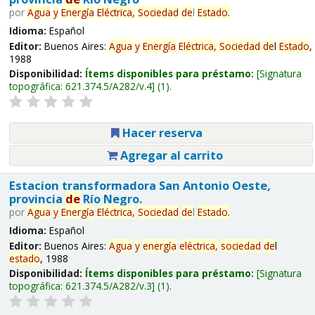
por
Agua
y
Energía
Eléctrica,
Sociedad
de
l
Estado
.
Idioma:
Español
Editor:
Buenos Aires:
Agua
y
Energía
Eléctrica,
Sociedad
de
l
Estado
,
1988
Disponibilidad:
Ítems disponibles para préstamo:
Signatura
topográfica:
621.374.5/A282/v.4
(1).
Hacer reserva
Agregar al carrito
Estacion transformadora San Antonio Oeste,
provincia
de
Río Negro.
por
Agua
y
Energía
Eléctrica,
Sociedad
de
l
Estado
.
Idioma:
Español
Editor:
Buenos Aires:
Agua
y
energía
eléctrica,
sociedad
de
l
estado
, 1988
Disponibilidad:
Ítems disponibles para préstamo:
Signatura
topográfica:
621.374.5/A282/v.3
(1).