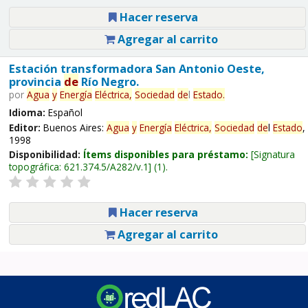
Hacer reserva
Agregar al carrito
Estación transformadora San Antonio Oeste,
provincia
de
Río Negro.
por
Agua
y
Energía
Eléctrica,
Sociedad
de
l
Estado
.
Idioma:
Español
Editor:
Buenos Aires:
Agua
y
Energía
Eléctrica,
Sociedad
de
l
Estado
,
1998
Disponibilidad:
Ítems disponibles para préstamo:
Signatura
topográfica:
621.374.5/A282/v.1
(1).
Hacer reserva
Agregar al carrito