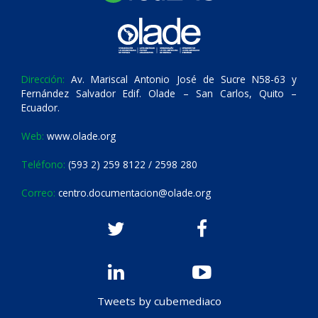
Dirección:
Av. Mariscal Antonio José de Sucre N58-63 y
Fernández Salvador Edif. Olade – San Carlos, Quito –
Ecuador.
Web:
www.olade.org
Teléfono:
(593 2) 259 8122 / 2598 280
Correo:
centro.documentacion@olade.org
Tweets by cubemediaco