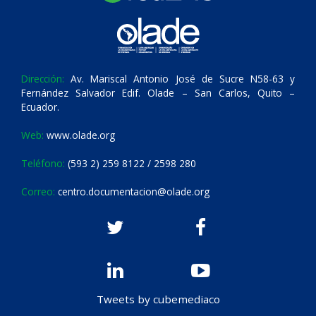
Dirección:
Av. Mariscal Antonio José de Sucre N58-63 y
Fernández Salvador Edif. Olade – San Carlos, Quito –
Ecuador.
Web:
www.olade.org
Teléfono:
(593 2) 259 8122 / 2598 280
Correo:
centro.documentacion@olade.org
Tweets by cubemediaco