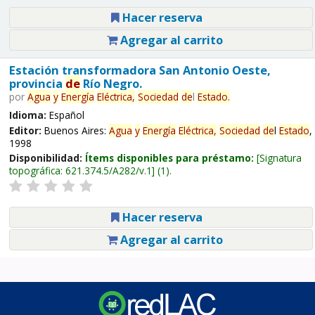
Hacer reserva
Agregar al carrito
Estación transformadora San Antonio Oeste,
provincia
de
Río Negro.
por
Agua
y
Energía
Eléctrica,
Sociedad
de
l
Estado
.
Idioma:
Español
Editor:
Buenos Aires:
Agua
y
Energía
Eléctrica,
Sociedad
de
l
Estado
,
1998
Disponibilidad:
Ítems disponibles para préstamo:
Signatura
topográfica:
621.374.5/A282/v.1
(1).
Hacer reserva
Agregar al carrito