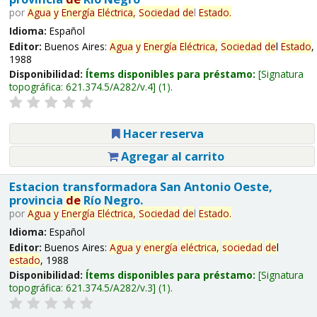
por
Agua
y
Energía
Eléctrica,
Sociedad
de
l
Estado
.
Idioma:
Español
Editor:
Buenos Aires:
Agua
y
Energía
Eléctrica,
Sociedad
de
l
Estado
,
1988
Disponibilidad:
Ítems disponibles para préstamo:
Signatura
topográfica:
621.374.5/A282/v.4
(1).
Hacer reserva
Agregar al carrito
Estacion transformadora San Antonio Oeste,
provincia
de
Río Negro.
por
Agua
y
Energía
Eléctrica,
Sociedad
de
l
Estado
.
Idioma:
Español
Editor:
Buenos Aires:
Agua
y
energía
eléctrica,
sociedad
de
l
estado
, 1988
Disponibilidad:
Ítems disponibles para préstamo:
Signatura
topográfica:
621.374.5/A282/v.3
(1).