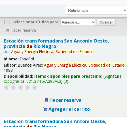
|
|
Seleccionar títulos para:
Hacer reserva
Estación transformadora San Antonio Oeste,
provincia
de
Río Negro
por
Agua
y
Energía
Eléctrica,
Sociedad
de
l
Estado
.
Idioma:
Español
Editor:
Buenos Aires:
Agua
y
Energía
Eléctrica,
Sociedad
de
l
Estado
,
1988
Disponibilidad:
Ítems disponibles para préstamo:
Signatura
topográfica:
621.374.5/A282/v.2
(3).
Hacer reserva
Agregar al carrito
Estación transformadora San Antoni Oeste,
provincia
de
Río Negro