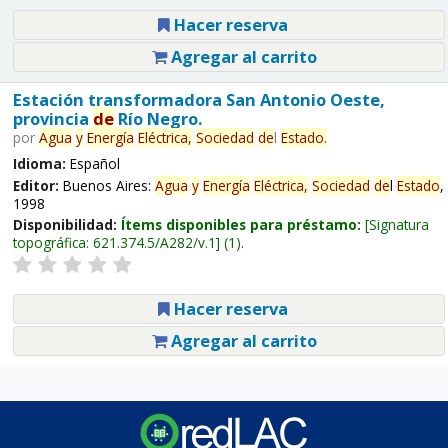
Hacer reserva
Agregar al carrito
Estación transformadora San Antonio Oeste,
provincia
de
Río Negro.
por
Agua
y
Energía
Eléctrica,
Sociedad
de
l
Estado
.
Idioma:
Español
Editor:
Buenos Aires:
Agua
y
Energía
Eléctrica,
Sociedad
de
l
Estado
,
1998
Disponibilidad:
Ítems disponibles para préstamo:
Signatura
topográfica:
621.374.5/A282/v.1
(1).
Hacer reserva
Agregar al carrito