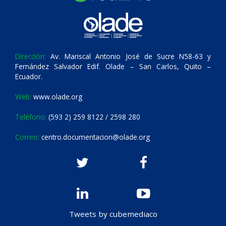
Dirección:
Av. Mariscal Antonio José de Sucre N58-63 y
Fernández Salvador Edif. Olade – San Carlos, Quito –
Ecuador.
Web:
www.olade.org
Teléfono:
(593 2) 259 8122 / 2598 280
Correo:
centro.documentacion@olade.org
Tweets by cubemediaco