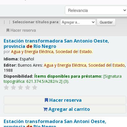
|
|
Seleccionar títulos para:
Hacer reserva
Estación transformadora San Antonio Oeste,
provincia
de
Río Negro
por
Agua
y
Energía
Eléctrica,
Sociedad
de
l
Estado
.
Idioma:
Español
Editor:
Buenos Aires:
Agua
y
Energía
Eléctrica,
Sociedad
de
l
Estado
,
1988
Disponibilidad:
Ítems disponibles para préstamo:
Signatura
topográfica:
621.374.5/A282/v.2
(3).
Hacer reserva
Agregar al carrito
Estación transformadora San Antoni Oeste,
provincia
de
Río Negro