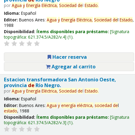
por
Agua
y
Energía
Eléctrica,
Sociedad
de
l
Estado
.
Idioma:
Español
Editor:
Buenos Aires:
Agua
y
Energía
Eléctrica,
Sociedad
de
l
Estado
,
1988
Disponibilidad:
Ítems disponibles para préstamo:
Signatura
topográfica:
621.374.5/A282/v.4
(1).
Hacer reserva
Agregar al carrito
Estacion transformadora San Antonio Oeste,
provincia
de
Río Negro.
por
Agua
y
Energía
Eléctrica,
Sociedad
de
l
Estado
.
Idioma:
Español
Editor:
Buenos Aires:
Agua
y
energía
eléctrica,
sociedad
de
l
estado
, 1988
Disponibilidad:
Ítems disponibles para préstamo:
Signatura
topográfica:
621.374.5/A282/v.3
(1).