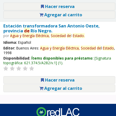
Hacer reserva
Agregar al carrito
Estación transformadora San Antonio Oeste,
provincia
de
Río Negro.
por
Agua
y
Energía
Eléctrica,
Sociedad
de
l
Estado
.
Idioma:
Español
Editor:
Buenos Aires:
Agua
y
Energía
Eléctrica,
Sociedad
de
l
Estado
,
1998
Disponibilidad:
Ítems disponibles para préstamo:
Signatura
topográfica:
621.374.5/A282/v.1
(1).
Hacer reserva
Agregar al carrito