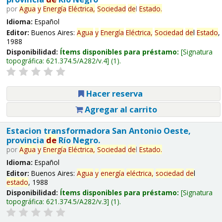
por
Agua
y
Energía
Eléctrica,
Sociedad
de
l
Estado
.
Idioma:
Español
Editor:
Buenos Aires:
Agua
y
Energía
Eléctrica,
Sociedad
de
l
Estado
,
1988
Disponibilidad:
Ítems disponibles para préstamo:
Signatura
topográfica:
621.374.5/A282/v.4
(1).
Hacer reserva
Agregar al carrito
Estacion transformadora San Antonio Oeste,
provincia
de
Río Negro.
por
Agua
y
Energía
Eléctrica,
Sociedad
de
l
Estado
.
Idioma:
Español
Editor:
Buenos Aires:
Agua
y
energía
eléctrica,
sociedad
de
l
estado
, 1988
Disponibilidad:
Ítems disponibles para préstamo:
Signatura
topográfica:
621.374.5/A282/v.3
(1).