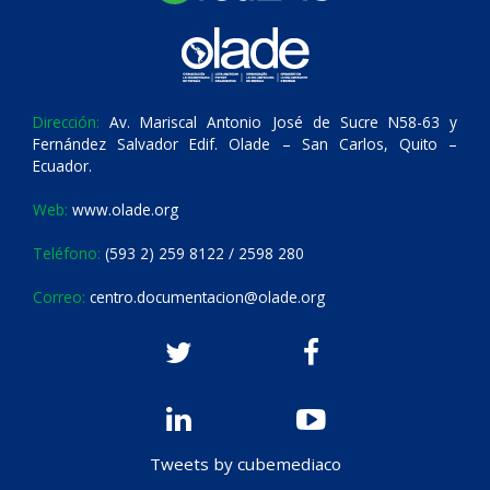
Dirección:
Av. Mariscal Antonio José de Sucre N58-63 y
Fernández Salvador Edif. Olade – San Carlos, Quito –
Ecuador.
Web:
www.olade.org
Teléfono:
(593 2) 259 8122 / 2598 280
Correo:
centro.documentacion@olade.org
Tweets by cubemediaco