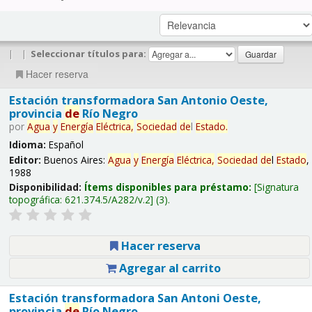
|
|
Seleccionar títulos para:
Hacer reserva
Estación transformadora San Antonio Oeste,
provincia
de
Río Negro
por
Agua
y
Energía
Eléctrica,
Sociedad
de
l
Estado
.
Idioma:
Español
Editor:
Buenos Aires:
Agua
y
Energía
Eléctrica,
Sociedad
de
l
Estado
,
1988
Disponibilidad:
Ítems disponibles para préstamo:
Signatura
topográfica:
621.374.5/A282/v.2
(3).
Hacer reserva
Agregar al carrito
Estación transformadora San Antoni Oeste,
provincia
de
Río Negro