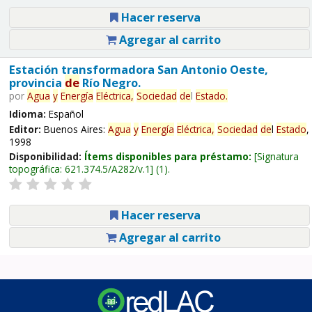
Hacer reserva
Agregar al carrito
Estación transformadora San Antonio Oeste,
provincia
de
Río Negro.
por
Agua
y
Energía
Eléctrica,
Sociedad
de
l
Estado
.
Idioma:
Español
Editor:
Buenos Aires:
Agua
y
Energía
Eléctrica,
Sociedad
de
l
Estado
,
1998
Disponibilidad:
Ítems disponibles para préstamo:
Signatura
topográfica:
621.374.5/A282/v.1
(1).
Hacer reserva
Agregar al carrito