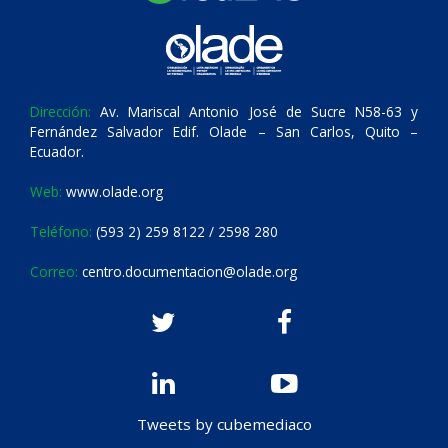
Dirección:
Av. Mariscal Antonio José de Sucre N58-63 y
Fernández Salvador Edif. Olade – San Carlos, Quito –
Ecuador.
Web:
www.olade.org
Teléfono:
(593 2) 259 8122 / 2598 280
Correo:
centro.documentacion@olade.org
Tweets by cubemediaco