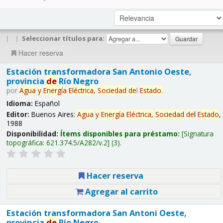
|
|
Seleccionar títulos para:
Hacer reserva
Estación transformadora San Antonio Oeste,
provincia
de
Río Negro
por
Agua
y
Energía
Eléctrica,
Sociedad
de
l
Estado
.
Idioma:
Español
Editor:
Buenos Aires:
Agua
y
Energía
Eléctrica,
Sociedad
de
l
Estado
,
1988
Disponibilidad:
Ítems disponibles para préstamo:
Signatura
topográfica:
621.374.5/A282/v.2
(3).
Hacer reserva
Agregar al carrito
Estación transformadora San Antoni Oeste,
provincia
de
Río Negro