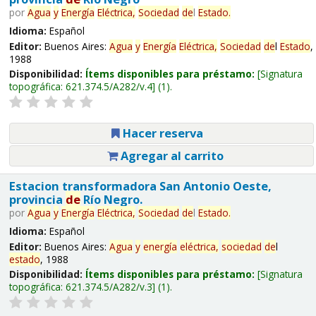
por
Agua
y
Energía
Eléctrica,
Sociedad
de
l
Estado
.
Idioma:
Español
Editor:
Buenos Aires:
Agua
y
Energía
Eléctrica,
Sociedad
de
l
Estado
,
1988
Disponibilidad:
Ítems disponibles para préstamo:
Signatura
topográfica:
621.374.5/A282/v.4
(1).
Hacer reserva
Agregar al carrito
Estacion transformadora San Antonio Oeste,
provincia
de
Río Negro.
por
Agua
y
Energía
Eléctrica,
Sociedad
de
l
Estado
.
Idioma:
Español
Editor:
Buenos Aires:
Agua
y
energía
eléctrica,
sociedad
de
l
estado
, 1988
Disponibilidad:
Ítems disponibles para préstamo:
Signatura
topográfica:
621.374.5/A282/v.3
(1).