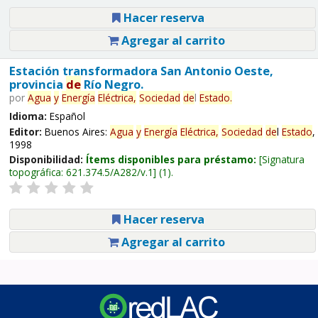
Hacer reserva
Agregar al carrito
Estación transformadora San Antonio Oeste,
provincia
de
Río Negro.
por
Agua
y
Energía
Eléctrica,
Sociedad
de
l
Estado
.
Idioma:
Español
Editor:
Buenos Aires:
Agua
y
Energía
Eléctrica,
Sociedad
de
l
Estado
,
1998
Disponibilidad:
Ítems disponibles para préstamo:
Signatura
topográfica:
621.374.5/A282/v.1
(1).
Hacer reserva
Agregar al carrito