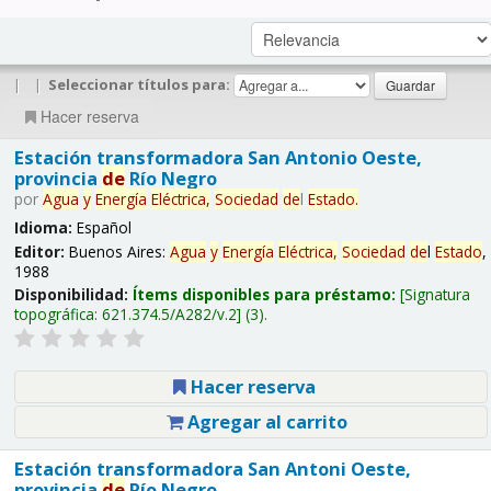
|
|
Seleccionar títulos para:
Hacer reserva
Estación transformadora San Antonio Oeste,
provincia
de
Río Negro
por
Agua
y
Energía
Eléctrica,
Sociedad
de
l
Estado
.
Idioma:
Español
Editor:
Buenos Aires:
Agua
y
Energía
Eléctrica,
Sociedad
de
l
Estado
,
1988
Disponibilidad:
Ítems disponibles para préstamo:
Signatura
topográfica:
621.374.5/A282/v.2
(3).
Hacer reserva
Agregar al carrito
Estación transformadora San Antoni Oeste,
provincia
de
Río Negro