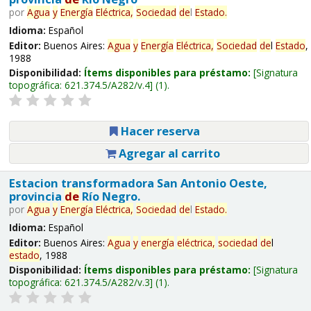
por
Agua
y
Energía
Eléctrica,
Sociedad
de
l
Estado
.
Idioma:
Español
Editor:
Buenos Aires:
Agua
y
Energía
Eléctrica,
Sociedad
de
l
Estado
,
1988
Disponibilidad:
Ítems disponibles para préstamo:
Signatura
topográfica:
621.374.5/A282/v.4
(1).
Hacer reserva
Agregar al carrito
Estacion transformadora San Antonio Oeste,
provincia
de
Río Negro.
por
Agua
y
Energía
Eléctrica,
Sociedad
de
l
Estado
.
Idioma:
Español
Editor:
Buenos Aires:
Agua
y
energía
eléctrica,
sociedad
de
l
estado
, 1988
Disponibilidad:
Ítems disponibles para préstamo:
Signatura
topográfica:
621.374.5/A282/v.3
(1).