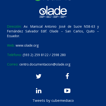
Dirección:
Av. Mariscal Antonio José de Sucre N58-63 y
Fernández Salvador Edif. Olade – San Carlos, Quito –
Ecuador.
Web:
www.olade.org
Teléfono:
(593 2) 259 8122 / 2598 280
Correo:
centro.documentacion@olade.org
Tweets by cubemediaco