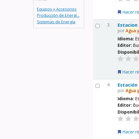
Equipos y Accesorios
Hacer r
Producción de Energí...
Sistemas de Energía
3.
Estacion
por
Agua
Idioma:
E
Editor:
Bu
Disponibi
Hacer r
4.
Estación
por
Agua
Idioma:
E
Editor:
Bu
Disponibi
Hacer r