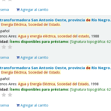
eserva
Agregar al carrito
 transformadora San Antonio Oeste, provincia
de
Río Negro
y
Energía
Eléctrica,
Sociedad
de
l
Estado
.
spañol
enos Aires:
Agua
y
energía
eléctrica,
sociedad
de
l
estado
, 1988
lidad:
Ítems disponibles para préstamo:
Signatura topográfica:
62
eserva
Agregar al carrito
 transformadora San Antonio Oeste, provincia
de
Río Negro
y
Energía
Eléctrica,
Sociedad
de
l
Estado
.
spañol
enos Aires:
Agua
y
Energía
Eléctrica,
Sociedad
de
l
Estado
, 1998
lidad:
Ítems disponibles para préstamo:
Signatura topográfica:
62
eserva
Agregar al carrito