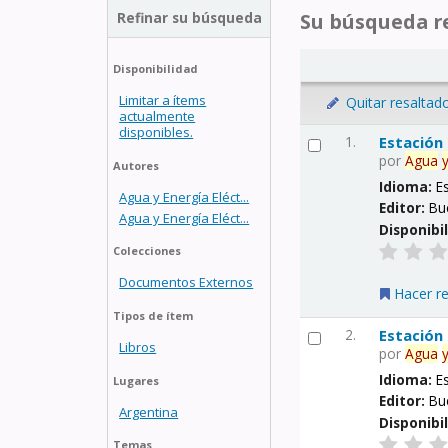
Refinar su búsqueda
Su búsqueda re
Disponibilidad
Limitar a ítems
Quitar resaltad
actualmente
disponibles.
1.
Estación
por
Agua
Autores
Idioma:
E
Agua y Energía Eléct...
Editor:
Bu
Agua y Energía Eléct...
Disponibi
Colecciones
Documentos Externos
Hacer r
Tipos de ítem
2.
Estación
Libros
por
Agua
Idioma:
E
Lugares
Editor:
Bu
Argentina
Disponibi
Temas