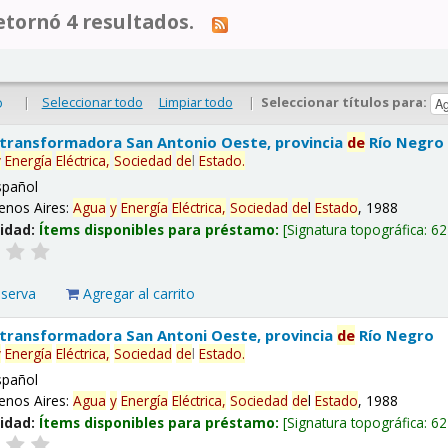
tornó 4 resultados.
|
Seleccionar todo
Limpiar todo
|
Seleccionar títulos para:
o
 transformadora San Antonio Oeste, provincia
de
Río Negro
y
Energía
Eléctrica,
Sociedad
de
l
Estado
.
spañol
enos Aires:
Agua
y
Energía
Eléctrica,
Sociedad
de
l
Estado
, 1988
lidad:
Ítems disponibles para préstamo:
Signatura topográfica:
62
eserva
Agregar al carrito
 transformadora San Antoni Oeste, provincia
de
Río Negro
y
Energía
Eléctrica,
Sociedad
de
l
Estado
.
spañol
enos Aires:
Agua
y
Energía
Eléctrica,
Sociedad
de
l
Estado
, 1988
lidad:
Ítems disponibles para préstamo:
Signatura topográfica:
62