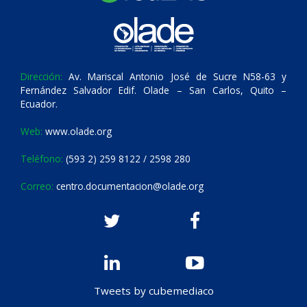
Dirección:
Av. Mariscal Antonio José de Sucre N58-63 y
Fernández Salvador Edif. Olade – San Carlos, Quito –
Ecuador.
Web:
www.olade.org
Teléfono:
(593 2) 259 8122 / 2598 280
Correo:
centro.documentacion@olade.org
Tweets by cubemediaco