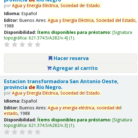
por
Agua
y
Energía
Eléctrica,
Sociedad
de
l
Estado
.
Idioma:
Español
Editor:
Buenos Aires:
Agua
y
Energía
Eléctrica,
Sociedad
de
l
Estado
,
1988
Disponibilidad:
Ítems disponibles para préstamo:
Signatura
topográfica:
621.374.5/A282/v.4
(1).
Hacer reserva
Agregar al carrito
Estacion transformadora San Antonio Oeste,
provincia
de
Río Negro.
por
Agua
y
Energía
Eléctrica,
Sociedad
de
l
Estado
.
Idioma:
Español
Editor:
Buenos Aires:
Agua
y
energía
eléctrica,
sociedad
de
l
estado
, 1988
Disponibilidad:
Ítems disponibles para préstamo:
Signatura
topográfica:
621.374.5/A282/v.3
(1).