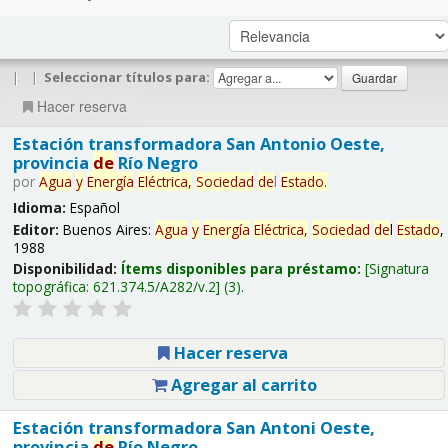
|
|
Seleccionar títulos para:
Hacer reserva
Estación transformadora San Antonio Oeste,
provincia
de
Río Negro
por
Agua
y
Energía
Eléctrica,
Sociedad
de
l
Estado
.
Idioma:
Español
Editor:
Buenos Aires:
Agua
y
Energía
Eléctrica,
Sociedad
de
l
Estado
,
1988
Disponibilidad:
Ítems disponibles para préstamo:
Signatura
topográfica:
621.374.5/A282/v.2
(3).
Hacer reserva
Agregar al carrito
Estación transformadora San Antoni Oeste,
provincia
de
Río Negro