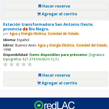
Hacer reserva
Agregar al carrito
Estación transformadora San Antonio Oeste,
provincia
de
Río Negro.
por
Agua
y
Energía
Eléctrica,
Sociedad
de
l
Estado
.
Idioma:
Español
Editor:
Buenos Aires:
Agua
y
Energía
Eléctrica,
Sociedad
de
l
Estado
,
1998
Disponibilidad:
Ítems disponibles para préstamo:
Signatura
topográfica:
621.374.5/A282/v.1
(1).
Hacer reserva
Agregar al carrito