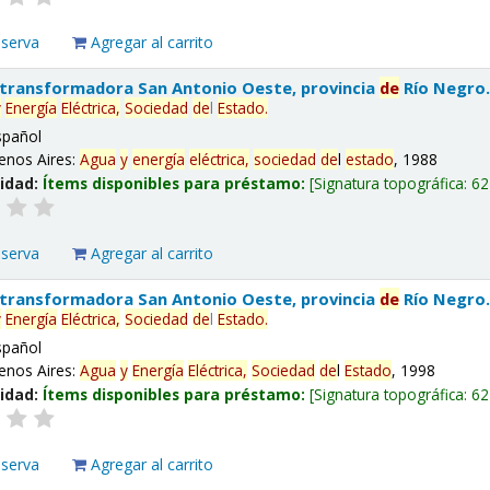
eserva
Agregar al carrito
 transformadora San Antonio Oeste, provincia
de
Río Negro
y
Energía
Eléctrica,
Sociedad
de
l
Estado
.
spañol
enos Aires:
Agua
y
energía
eléctrica,
sociedad
de
l
estado
, 1988
lidad:
Ítems disponibles para préstamo:
Signatura topográfica:
62
eserva
Agregar al carrito
 transformadora San Antonio Oeste, provincia
de
Río Negro
y
Energía
Eléctrica,
Sociedad
de
l
Estado
.
spañol
enos Aires:
Agua
y
Energía
Eléctrica,
Sociedad
de
l
Estado
, 1998
lidad:
Ítems disponibles para préstamo:
Signatura topográfica:
62
eserva
Agregar al carrito