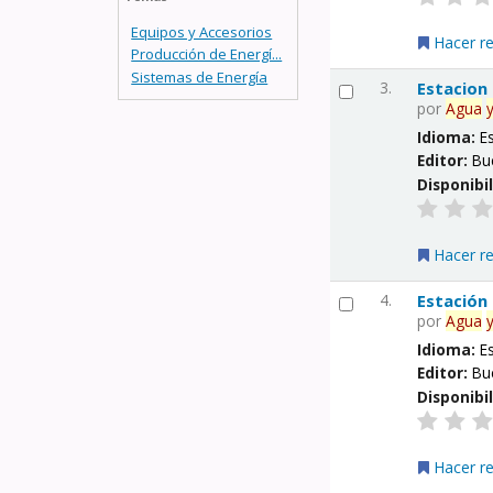
Equipos y Accesorios
Hacer r
Producción de Energí...
Sistemas de Energía
3.
Estacion
por
Agua
Idioma:
E
Editor:
Bu
Disponibi
Hacer r
4.
Estación
por
Agua
Idioma:
E
Editor:
Bu
Disponibi
Hacer r