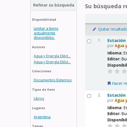
Refinar su búsqueda
Su búsqueda re
Disponibilidad
Limitar a ítems
Quitar resaltad
actualmente
disponibles.
1.
Estación
por
Agua
Autores
Idioma:
E
Agua y Energía Eléct...
Editor:
Bu
Agua y Energía Eléct...
Disponibi
Colecciones
Documentos Externos
Hacer r
Tipos de ítem
2.
Estación
Libros
por
Agua
Idioma:
E
Lugares
Editor:
Bu
Argentina
Disponibi
Temas