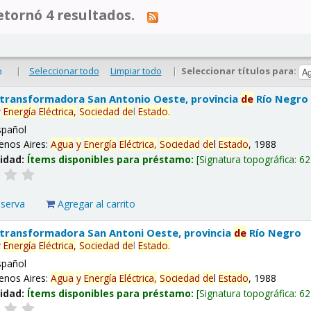
tornó 4 resultados.
|
Seleccionar todo
Limpiar todo
|
Seleccionar títulos para:
o
 transformadora San Antonio Oeste, provincia
de
Río Negro
y
Energía
Eléctrica,
Sociedad
de
l
Estado
.
spañol
enos Aires:
Agua
y
Energía
Eléctrica,
Sociedad
de
l
Estado
, 1988
lidad:
Ítems disponibles para préstamo:
Signatura topográfica:
62
eserva
Agregar al carrito
 transformadora San Antoni Oeste, provincia
de
Río Negro
y
Energía
Eléctrica,
Sociedad
de
l
Estado
.
spañol
enos Aires:
Agua
y
Energía
Eléctrica,
Sociedad
de
l
Estado
, 1988
lidad:
Ítems disponibles para préstamo:
Signatura topográfica:
62