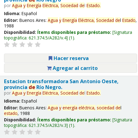
por
Agua
y
Energía
Eléctrica,
Sociedad
de
l
Estado
.
Idioma:
Español
Editor:
Buenos Aires:
Agua
y
Energía
Eléctrica,
Sociedad
de
l
Estado
,
1988
Disponibilidad:
Ítems disponibles para préstamo:
Signatura
topográfica:
621.374.5/A282/v.4
(1).
Hacer reserva
Agregar al carrito
Estacion transformadora San Antonio Oeste,
provincia
de
Río Negro.
por
Agua
y
Energía
Eléctrica,
Sociedad
de
l
Estado
.
Idioma:
Español
Editor:
Buenos Aires:
Agua
y
energía
eléctrica,
sociedad
de
l
estado
, 1988
Disponibilidad:
Ítems disponibles para préstamo:
Signatura
topográfica:
621.374.5/A282/v.3
(1).