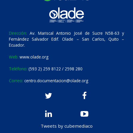
Dirección:
Av. Mariscal Antonio José de Sucre N58-63 y
Fernández Salvador Edif. Olade – San Carlos, Quito –
Ecuador.
Web:
www.olade.org
Teléfono:
(593 2) 259 8122 / 2598 280
Correo:
centro.documentacion@olade.org
Tweets by cubemediaco