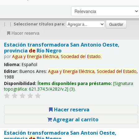
|
|
Seleccionar títulos para:
Hacer reserva
Estación transformadora San Antonio Oeste,
provincia
de
Río Negro
por
Agua
y
Energía
Eléctrica,
Sociedad
de
l
Estado
.
Idioma:
Español
Editor:
Buenos Aires:
Agua
y
Energía
Eléctrica,
Sociedad
de
l
Estado
,
1988
Disponibilidad:
Ítems disponibles para préstamo:
Signatura
topográfica:
621.374.5/A282/v.2
(3).
Hacer reserva
Agregar al carrito
Estación transformadora San Antoni Oeste,
provincia
de
Río Negro