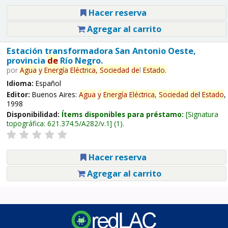
Hacer reserva
Agregar al carrito
Estación transformadora San Antonio Oeste,
provincia
de
Río Negro.
por
Agua
y
Energía
Eléctrica,
Sociedad
de
l
Estado
.
Idioma:
Español
Editor:
Buenos Aires:
Agua
y
Energía
Eléctrica,
Sociedad
de
l
Estado
,
1998
Disponibilidad:
Ítems disponibles para préstamo:
Signatura
topográfica:
621.374.5/A282/v.1
(1).
Hacer reserva
Agregar al carrito