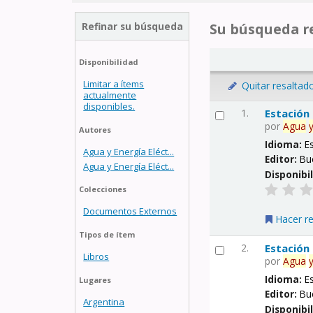
Refinar su búsqueda
Su búsqueda re
Disponibilidad
Limitar a ítems
Quitar resaltad
actualmente
disponibles.
1.
Estación
por
Agua
Autores
Idioma:
E
Agua y Energía Eléct...
Editor:
Bu
Agua y Energía Eléct...
Disponibi
Colecciones
Documentos Externos
Hacer r
Tipos de ítem
2.
Estación
Libros
por
Agua
Idioma:
E
Lugares
Editor:
Bu
Argentina
Disponibi