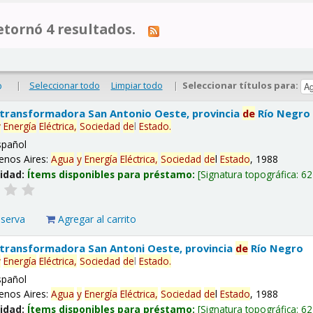
tornó 4 resultados.
|
Seleccionar todo
Limpiar todo
|
Seleccionar títulos para:
o
 transformadora San Antonio Oeste, provincia
de
Río Negro
y
Energía
Eléctrica,
Sociedad
de
l
Estado
.
spañol
enos Aires:
Agua
y
Energía
Eléctrica,
Sociedad
de
l
Estado
, 1988
lidad:
Ítems disponibles para préstamo:
Signatura topográfica:
62
eserva
Agregar al carrito
 transformadora San Antoni Oeste, provincia
de
Río Negro
y
Energía
Eléctrica,
Sociedad
de
l
Estado
.
spañol
enos Aires:
Agua
y
Energía
Eléctrica,
Sociedad
de
l
Estado
, 1988
lidad:
Ítems disponibles para préstamo:
Signatura topográfica:
62