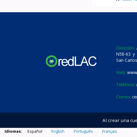
Dirección:
A
N58-63 y 
San Carlos
Web:
www.
Teléfono:
Correo:
ce
Al crear una cu
Idiomas:
Español
English
Português
Français