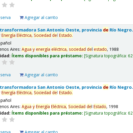
eserva
Agregar al carrito
 transformadora San Antonio Oeste, provincia
de
Río Negro
y
Energía
Eléctrica,
Sociedad
de
l
Estado
.
spañol
enos Aires:
Agua
y
energía
eléctrica,
sociedad
de
l
estado
, 1988
lidad:
Ítems disponibles para préstamo:
Signatura topográfica:
62
eserva
Agregar al carrito
 transformadora San Antonio Oeste, provincia
de
Río Negro
y
Energía
Eléctrica,
Sociedad
de
l
Estado
.
spañol
enos Aires:
Agua
y
Energía
Eléctrica,
Sociedad
de
l
Estado
, 1998
lidad:
Ítems disponibles para préstamo:
Signatura topográfica:
62
eserva
Agregar al carrito