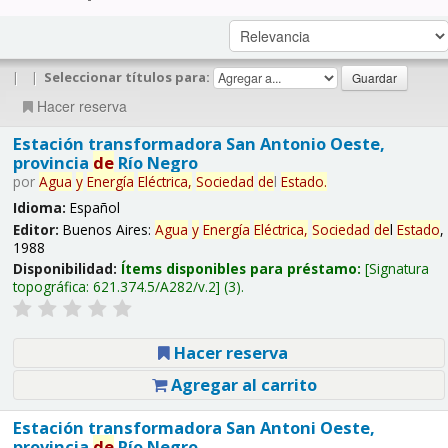
|
|
Seleccionar títulos para:
Hacer reserva
Estación transformadora San Antonio Oeste,
provincia
de
Río Negro
por
Agua
y
Energía
Eléctrica,
Sociedad
de
l
Estado
.
Idioma:
Español
Editor:
Buenos Aires:
Agua
y
Energía
Eléctrica,
Sociedad
de
l
Estado
,
1988
Disponibilidad:
Ítems disponibles para préstamo:
Signatura
topográfica:
621.374.5/A282/v.2
(3).
Hacer reserva
Agregar al carrito
Estación transformadora San Antoni Oeste,
provincia
de
Río Negro