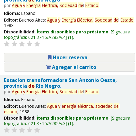
por
Agua
y
Energía
Eléctrica,
Sociedad
de
l
Estado
.
Idioma:
Español
Editor:
Buenos Aires:
Agua
y
Energía
Eléctrica,
Sociedad
de
l
Estado
,
1988
Disponibilidad:
Ítems disponibles para préstamo:
Signatura
topográfica:
621.374.5/A282/v.4
(1).
Hacer reserva
Agregar al carrito
Estacion transformadora San Antonio Oeste,
provincia
de
Río Negro.
por
Agua
y
Energía
Eléctrica,
Sociedad
de
l
Estado
.
Idioma:
Español
Editor:
Buenos Aires:
Agua
y
energía
eléctrica,
sociedad
de
l
estado
, 1988
Disponibilidad:
Ítems disponibles para préstamo:
Signatura
topográfica:
621.374.5/A282/v.3
(1).