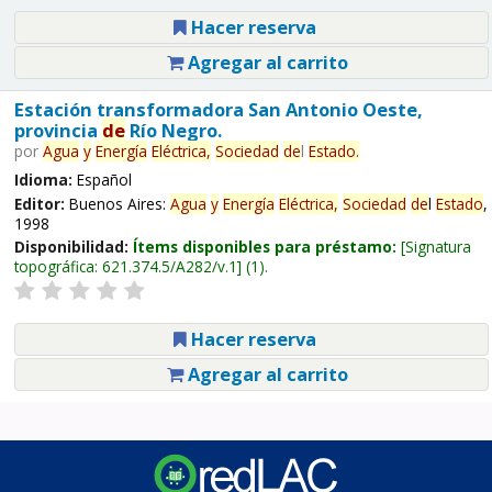
Hacer reserva
Agregar al carrito
Estación transformadora San Antonio Oeste,
provincia
de
Río Negro.
por
Agua
y
Energía
Eléctrica,
Sociedad
de
l
Estado
.
Idioma:
Español
Editor:
Buenos Aires:
Agua
y
Energía
Eléctrica,
Sociedad
de
l
Estado
,
1998
Disponibilidad:
Ítems disponibles para préstamo:
Signatura
topográfica:
621.374.5/A282/v.1
(1).
Hacer reserva
Agregar al carrito