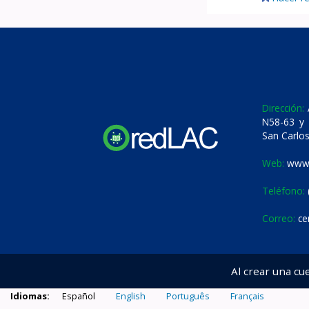
Dirección:
A
N58-63 y 
San Carlos
Web:
www.
Teléfono:
Correo:
ce
Al crear una cu
Idiomas:
Español
English
Português
Français