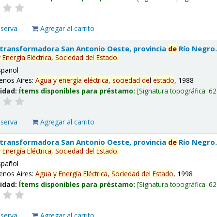
eserva
Agregar al carrito
 transformadora San Antonio Oeste, provincia
de
Río Negro
y
Energía
Eléctrica,
Sociedad
de
l
Estado
.
spañol
enos Aires:
Agua
y
energía
eléctrica,
sociedad
de
l
estado
, 1988
lidad:
Ítems disponibles para préstamo:
Signatura topográfica:
62
eserva
Agregar al carrito
 transformadora San Antonio Oeste, provincia
de
Río Negro
y
Energía
Eléctrica,
Sociedad
de
l
Estado
.
spañol
enos Aires:
Agua
y
Energía
Eléctrica,
Sociedad
de
l
Estado
, 1998
lidad:
Ítems disponibles para préstamo:
Signatura topográfica:
62
eserva
Agregar al carrito