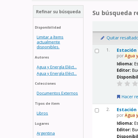
Refinar su búsqueda
Su búsqueda re
Disponibilidad
Limitar a ítems
Quitar resaltad
actualmente
disponibles.
1.
Estación
por
Agua
Autores
Idioma:
E
Agua y Energía Eléct...
Editor:
Bu
Agua y Energía Eléct...
Disponibi
Colecciones
Documentos Externos
Hacer r
Tipos de ítem
2.
Estación
Libros
por
Agua
Idioma:
E
Lugares
Editor:
Bu
Argentina
Disponibi