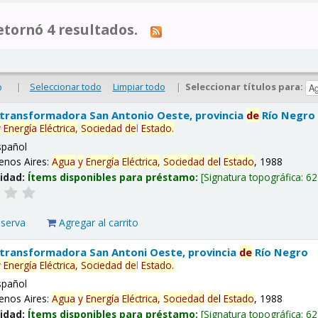
tornó 4 resultados.
|
Seleccionar todo
Limpiar todo
|
Seleccionar títulos para:
o
 transformadora San Antonio Oeste, provincia
de
Río Negro
y
Energía
Eléctrica,
Sociedad
de
l
Estado
.
spañol
enos Aires:
Agua
y
Energía
Eléctrica,
Sociedad
de
l
Estado
, 1988
lidad:
Ítems disponibles para préstamo:
Signatura topográfica:
62
eserva
Agregar al carrito
 transformadora San Antoni Oeste, provincia
de
Río Negro
y
Energía
Eléctrica,
Sociedad
de
l
Estado
.
spañol
enos Aires:
Agua
y
Energía
Eléctrica,
Sociedad
de
l
Estado
, 1988
lidad:
Ítems disponibles para préstamo:
Signatura topográfica:
62