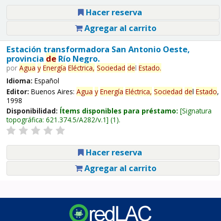
Hacer reserva
Agregar al carrito
Estación transformadora San Antonio Oeste,
provincia
de
Río Negro.
por
Agua
y
Energía
Eléctrica,
Sociedad
de
l
Estado
.
Idioma:
Español
Editor:
Buenos Aires:
Agua
y
Energía
Eléctrica,
Sociedad
de
l
Estado
,
1998
Disponibilidad:
Ítems disponibles para préstamo:
Signatura
topográfica:
621.374.5/A282/v.1
(1).
Hacer reserva
Agregar al carrito