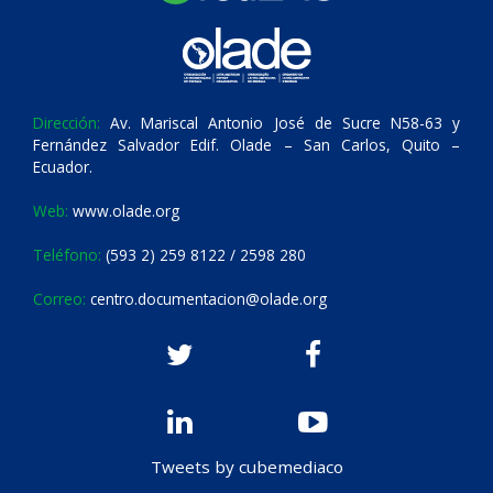
Dirección:
Av. Mariscal Antonio José de Sucre N58-63 y
Fernández Salvador Edif. Olade – San Carlos, Quito –
Ecuador.
Web:
www.olade.org
Teléfono:
(593 2) 259 8122 / 2598 280
Correo:
centro.documentacion@olade.org
Tweets by cubemediaco