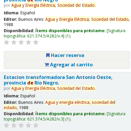
por
Agua
y
Energía
Eléctrica,
Sociedad
de
l
Estado
.
Idioma:
Español
Editor:
Buenos Aires:
Agua
y
Energía
Eléctrica,
Sociedad
de
l
Estado
,
1988
Disponibilidad:
Ítems disponibles para préstamo:
Signatura
topográfica:
621.374.5/A282/v.4
(1).
Hacer reserva
Agregar al carrito
Estacion transformadora San Antonio Oeste,
provincia
de
Río Negro.
por
Agua
y
Energía
Eléctrica,
Sociedad
de
l
Estado
.
Idioma:
Español
Editor:
Buenos Aires:
Agua
y
energía
eléctrica,
sociedad
de
l
estado
, 1988
Disponibilidad:
Ítems disponibles para préstamo:
Signatura
topográfica:
621.374.5/A282/v.3
(1).