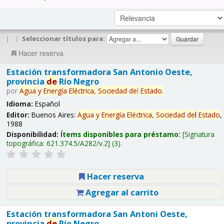
|
|
Seleccionar títulos para:
Hacer reserva
Estación transformadora San Antonio Oeste,
provincia
de
Río Negro
por
Agua
y
Energía
Eléctrica,
Sociedad
de
l
Estado
.
Idioma:
Español
Editor:
Buenos Aires:
Agua
y
Energía
Eléctrica,
Sociedad
de
l
Estado
,
1988
Disponibilidad:
Ítems disponibles para préstamo:
Signatura
topográfica:
621.374.5/A282/v.2
(3).
Hacer reserva
Agregar al carrito
Estación transformadora San Antoni Oeste,
provincia
de
Río Negro