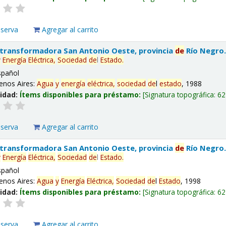
eserva
Agregar al carrito
 transformadora San Antonio Oeste, provincia
de
Río Negro
y
Energía
Eléctrica,
Sociedad
de
l
Estado
.
spañol
enos Aires:
Agua
y
energía
eléctrica,
sociedad
de
l
estado
, 1988
lidad:
Ítems disponibles para préstamo:
Signatura topográfica:
62
eserva
Agregar al carrito
 transformadora San Antonio Oeste, provincia
de
Río Negro
y
Energía
Eléctrica,
Sociedad
de
l
Estado
.
spañol
enos Aires:
Agua
y
Energía
Eléctrica,
Sociedad
de
l
Estado
, 1998
lidad:
Ítems disponibles para préstamo:
Signatura topográfica:
62
eserva
Agregar al carrito