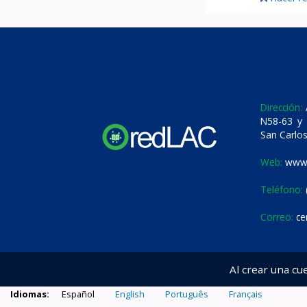
Dirección:
A
N58-63 y 
San Carlos
Web:
www.
Teléfono:
Correo:
ce
Al crear una cu
Idiomas:
Español
English
Português
Français