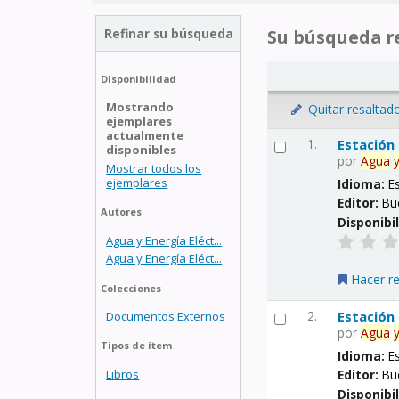
Refinar su búsqueda
Su búsqueda re
Disponibilidad
Mostrando
Quitar resaltad
ejemplares
actualmente
1.
Estación
disponibles
por
Agua
Mostrar todos los
ejemplares
Idioma:
E
Editor:
Bu
Autores
Disponibi
Agua y Energía Eléct...
Agua y Energía Eléct...
Hacer r
Colecciones
2.
Estación
Documentos Externos
por
Agua
Tipos de ítem
Idioma:
E
Libros
Editor:
Bu
Disponibi