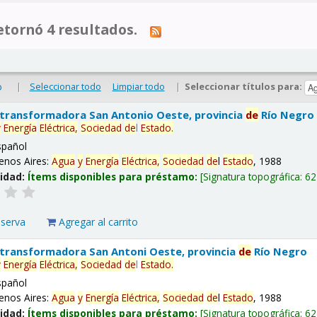
tornó 4 resultados.
|
Seleccionar todo
Limpiar todo
|
Seleccionar títulos para:
o
 transformadora San Antonio Oeste, provincia
de
Río Negro
y
Energía
Eléctrica,
Sociedad
de
l
Estado
.
spañol
enos Aires:
Agua
y
Energía
Eléctrica,
Sociedad
de
l
Estado
, 1988
lidad:
Ítems disponibles para préstamo:
Signatura topográfica:
62
eserva
Agregar al carrito
 transformadora San Antoni Oeste, provincia
de
Río Negro
y
Energía
Eléctrica,
Sociedad
de
l
Estado
.
spañol
enos Aires:
Agua
y
Energía
Eléctrica,
Sociedad
de
l
Estado
, 1988
lidad:
Ítems disponibles para préstamo:
Signatura topográfica:
62