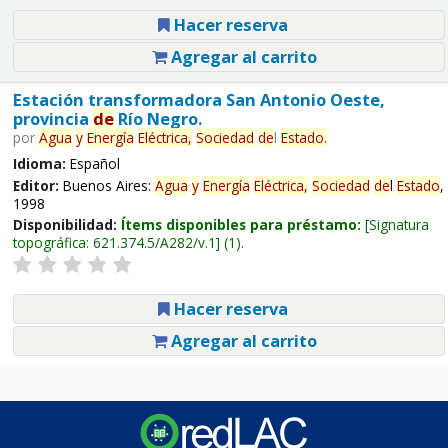
Hacer reserva
Agregar al carrito
Estación transformadora San Antonio Oeste,
provincia
de
Río Negro.
por
Agua
y
Energía
Eléctrica,
Sociedad
de
l
Estado
.
Idioma:
Español
Editor:
Buenos Aires:
Agua
y
Energía
Eléctrica,
Sociedad
de
l
Estado
,
1998
Disponibilidad:
Ítems disponibles para préstamo:
Signatura
topográfica:
621.374.5/A282/v.1
(1).
Hacer reserva
Agregar al carrito