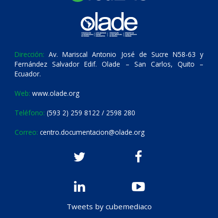
Dirección:
Av. Mariscal Antonio José de Sucre N58-63 y
Fernández Salvador Edif. Olade – San Carlos, Quito –
Ecuador.
Web:
www.olade.org
Teléfono:
(593 2) 259 8122 / 2598 280
Correo:
centro.documentacion@olade.org
Tweets by cubemediaco