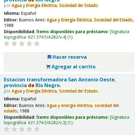
por
Agua
y
Energía
Eléctrica,
Sociedad
de
l
Estado
.
Idioma:
Español
Editor:
Buenos Aires:
Agua
y
Energía
Eléctrica,
Sociedad
de
l
Estado
,
1988
Disponibilidad:
Ítems disponibles para préstamo:
Signatura
topográfica:
621.374.5/A282/v.4
(1).
Hacer reserva
Agregar al carrito
Estacion transformadora San Antonio Oeste,
provincia
de
Río Negro.
por
Agua
y
Energía
Eléctrica,
Sociedad
de
l
Estado
.
Idioma:
Español
Editor:
Buenos Aires:
Agua
y
energía
eléctrica,
sociedad
de
l
estado
, 1988
Disponibilidad:
Ítems disponibles para préstamo:
Signatura
topográfica:
621.374.5/A282/v.3
(1).