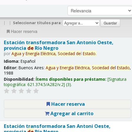
|
|
Seleccionar títulos para:
Hacer reserva
Estación transformadora San Antonio Oeste,
provincia
de
Río Negro
por
Agua
y
Energía
Eléctrica,
Sociedad
de
l
Estado
.
Idioma:
Español
Editor:
Buenos Aires:
Agua
y
Energía
Eléctrica,
Sociedad
de
l
Estado
,
1988
Disponibilidad:
Ítems disponibles para préstamo:
Signatura
topográfica:
621.374.5/A282/v.2
(3).
Hacer reserva
Agregar al carrito
Estación transformadora San Antoni Oeste,
provincia
de
Río Negro