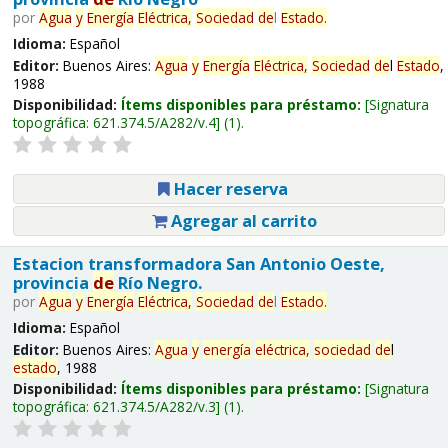
por
Agua
y
Energía
Eléctrica,
Sociedad
de
l
Estado
.
Idioma:
Español
Editor:
Buenos Aires:
Agua
y
Energía
Eléctrica,
Sociedad
de
l
Estado
,
1988
Disponibilidad:
Ítems disponibles para préstamo:
Signatura
topográfica:
621.374.5/A282/v.4
(1).
Hacer reserva
Agregar al carrito
Estacion transformadora San Antonio Oeste,
provincia
de
Río Negro.
por
Agua
y
Energía
Eléctrica,
Sociedad
de
l
Estado
.
Idioma:
Español
Editor:
Buenos Aires:
Agua
y
energía
eléctrica,
sociedad
de
l
estado
, 1988
Disponibilidad:
Ítems disponibles para préstamo:
Signatura
topográfica:
621.374.5/A282/v.3
(1).