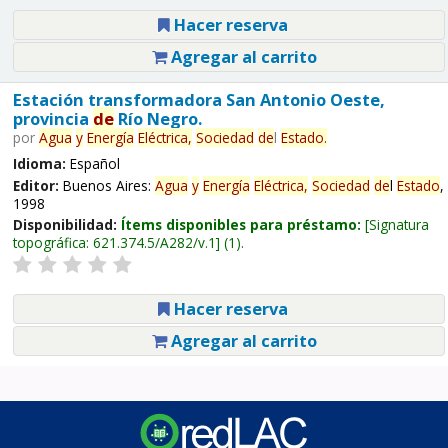
Hacer reserva
Agregar al carrito
Estación transformadora San Antonio Oeste,
provincia
de
Río Negro.
por
Agua
y
Energía
Eléctrica,
Sociedad
de
l
Estado
.
Idioma:
Español
Editor:
Buenos Aires:
Agua
y
Energía
Eléctrica,
Sociedad
de
l
Estado
,
1998
Disponibilidad:
Ítems disponibles para préstamo:
Signatura
topográfica:
621.374.5/A282/v.1
(1).
Hacer reserva
Agregar al carrito