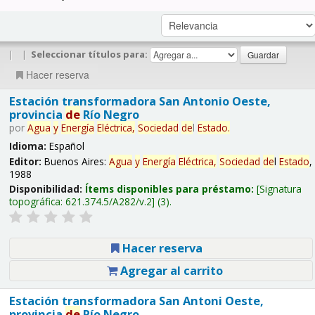
|
|
Seleccionar títulos para:
Hacer reserva
Estación transformadora San Antonio Oeste,
provincia
de
Río Negro
por
Agua
y
Energía
Eléctrica,
Sociedad
de
l
Estado
.
Idioma:
Español
Editor:
Buenos Aires:
Agua
y
Energía
Eléctrica,
Sociedad
de
l
Estado
,
1988
Disponibilidad:
Ítems disponibles para préstamo:
Signatura
topográfica:
621.374.5/A282/v.2
(3).
Hacer reserva
Agregar al carrito
Estación transformadora San Antoni Oeste,
provincia
de
Río Negro