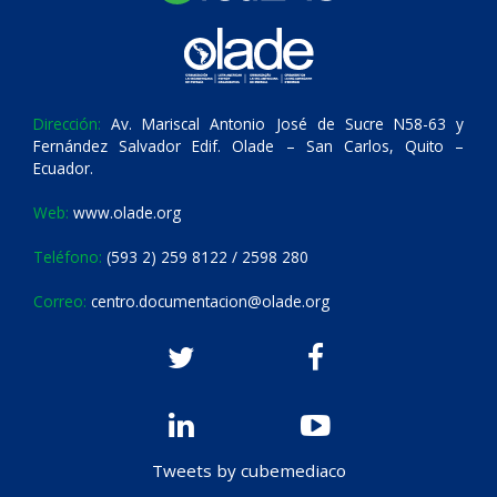
Dirección:
Av. Mariscal Antonio José de Sucre N58-63 y
Fernández Salvador Edif. Olade – San Carlos, Quito –
Ecuador.
Web:
www.olade.org
Teléfono:
(593 2) 259 8122 / 2598 280
Correo:
centro.documentacion@olade.org
Tweets by cubemediaco