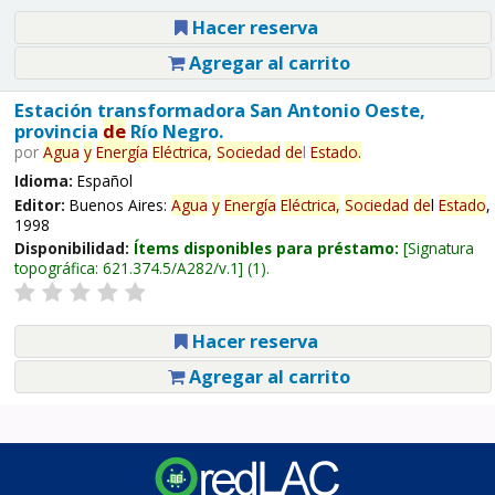
Hacer reserva
Agregar al carrito
Estación transformadora San Antonio Oeste,
provincia
de
Río Negro.
por
Agua
y
Energía
Eléctrica,
Sociedad
de
l
Estado
.
Idioma:
Español
Editor:
Buenos Aires:
Agua
y
Energía
Eléctrica,
Sociedad
de
l
Estado
,
1998
Disponibilidad:
Ítems disponibles para préstamo:
Signatura
topográfica:
621.374.5/A282/v.1
(1).
Hacer reserva
Agregar al carrito