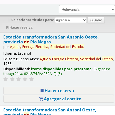
|
|
Seleccionar títulos para:
Hacer reserva
Estación transformadora San Antonio Oeste,
provincia
de
Río Negro
por
Agua
y
Energía
Eléctrica,
Sociedad
de
l
Estado
.
Idioma:
Español
Editor:
Buenos Aires:
Agua
y
Energía
Eléctrica,
Sociedad
de
l
Estado
,
1988
Disponibilidad:
Ítems disponibles para préstamo:
Signatura
topográfica:
621.374.5/A282/v.2
(3).
Hacer reserva
Agregar al carrito
Estación transformadora San Antoni Oeste,
provincia
de
Río Negro