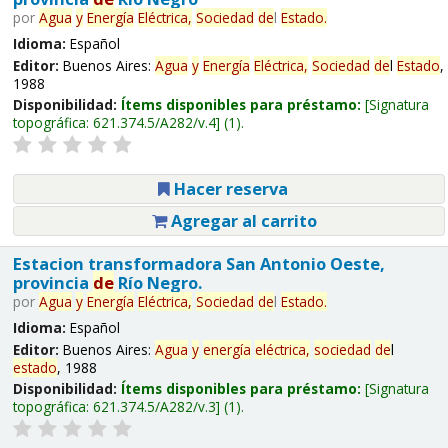
por
Agua
y
Energía
Eléctrica,
Sociedad
de
l
Estado
.
Idioma:
Español
Editor:
Buenos Aires:
Agua
y
Energía
Eléctrica,
Sociedad
de
l
Estado
,
1988
Disponibilidad:
Ítems disponibles para préstamo:
Signatura
topográfica:
621.374.5/A282/v.4
(1).
Hacer reserva
Agregar al carrito
Estacion transformadora San Antonio Oeste,
provincia
de
Río Negro.
por
Agua
y
Energía
Eléctrica,
Sociedad
de
l
Estado
.
Idioma:
Español
Editor:
Buenos Aires:
Agua
y
energía
eléctrica,
sociedad
de
l
estado
, 1988
Disponibilidad:
Ítems disponibles para préstamo:
Signatura
topográfica:
621.374.5/A282/v.3
(1).