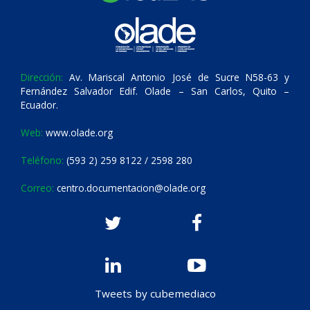
Dirección:
Av. Mariscal Antonio José de Sucre N58-63 y
Fernández Salvador Edif. Olade – San Carlos, Quito –
Ecuador.
Web:
www.olade.org
Teléfono:
(593 2) 259 8122 / 2598 280
Correo:
centro.documentacion@olade.org
Tweets by cubemediaco