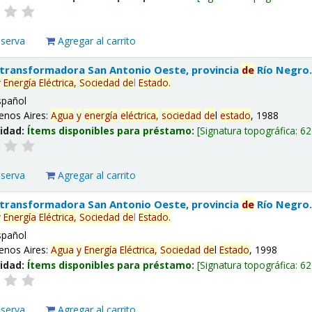
eserva
Agregar al carrito
 transformadora San Antonio Oeste, provincia
de
Río Negro
y
Energía
Eléctrica,
Sociedad
de
l
Estado
.
spañol
enos Aires:
Agua
y
energía
eléctrica,
sociedad
de
l
estado
, 1988
lidad:
Ítems disponibles para préstamo:
Signatura topográfica:
62
eserva
Agregar al carrito
 transformadora San Antonio Oeste, provincia
de
Río Negro
y
Energía
Eléctrica,
Sociedad
de
l
Estado
.
spañol
enos Aires:
Agua
y
Energía
Eléctrica,
Sociedad
de
l
Estado
, 1998
lidad:
Ítems disponibles para préstamo:
Signatura topográfica:
62
eserva
Agregar al carrito