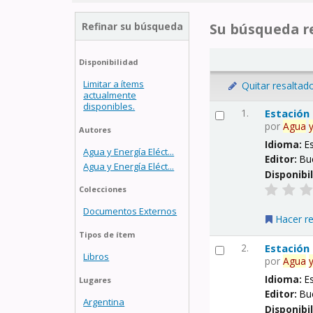
Refinar su búsqueda
Su búsqueda re
Disponibilidad
Limitar a ítems
Quitar resaltad
actualmente
disponibles.
1.
Estación
por
Agua
Autores
Idioma:
E
Agua y Energía Eléct...
Editor:
Bu
Agua y Energía Eléct...
Disponibi
Colecciones
Documentos Externos
Hacer r
Tipos de ítem
2.
Estación
Libros
por
Agua
Idioma:
E
Lugares
Editor:
Bu
Argentina
Disponibi