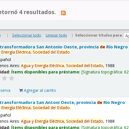
tornó 4 resultados.
|
Seleccionar todo
Limpiar todo
|
Seleccionar títulos para:
o
 transformadora San Antonio Oeste, provincia
de
Río Negro
y
Energía
Eléctrica,
Sociedad
de
l
Estado
.
spañol
enos Aires:
Agua
y
Energía
Eléctrica,
Sociedad
de
l
Estado
, 1988
lidad:
Ítems disponibles para préstamo:
Signatura topográfica:
62
eserva
Agregar al carrito
 transformadora San Antoni Oeste, provincia
de
Río Negro
y
Energía
Eléctrica,
Sociedad
de
l
Estado
.
spañol
enos Aires:
Agua
y
Energía
Eléctrica,
Sociedad
de
l
Estado
, 1988
lidad:
Ítems disponibles para préstamo:
Signatura topográfica:
62