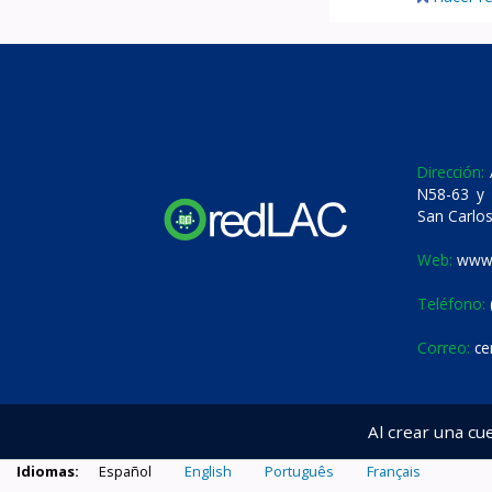
Dirección:
A
N58-63 y 
San Carlos
Web:
www.
Teléfono:
Correo:
ce
Al crear una cu
Idiomas:
Español
English
Português
Français