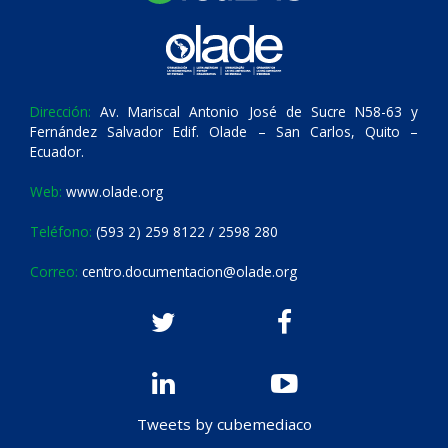
Dirección:
Av. Mariscal Antonio José de Sucre N58-63 y
Fernández Salvador Edif. Olade – San Carlos, Quito –
Ecuador.
Web:
www.olade.org
Teléfono:
(593 2) 259 8122 / 2598 280
Correo:
centro.documentacion@olade.org
Tweets by cubemediaco