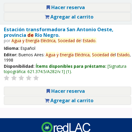
Hacer reserva
Agregar al carrito
Estación transformadora San Antonio Oeste,
provincia
de
Río Negro.
por
Agua
y
Energía
Eléctrica,
Sociedad
de
l
Estado
.
Idioma:
Español
Editor:
Buenos Aires:
Agua
y
Energía
Eléctrica,
Sociedad
de
l
Estado
,
1998
Disponibilidad:
Ítems disponibles para préstamo:
Signatura
topográfica:
621.374.5/A282/v.1
(1).
Hacer reserva
Agregar al carrito