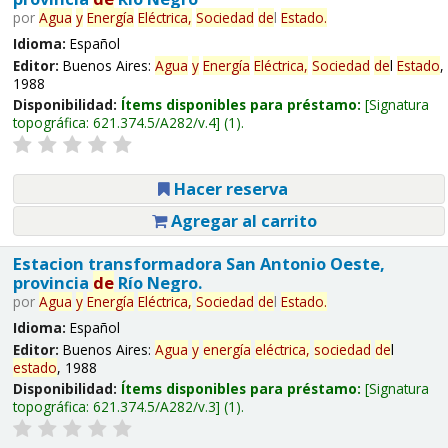
por
Agua
y
Energía
Eléctrica,
Sociedad
de
l
Estado
.
Idioma:
Español
Editor:
Buenos Aires:
Agua
y
Energía
Eléctrica,
Sociedad
de
l
Estado
,
1988
Disponibilidad:
Ítems disponibles para préstamo:
Signatura
topográfica:
621.374.5/A282/v.4
(1).
Hacer reserva
Agregar al carrito
Estacion transformadora San Antonio Oeste,
provincia
de
Río Negro.
por
Agua
y
Energía
Eléctrica,
Sociedad
de
l
Estado
.
Idioma:
Español
Editor:
Buenos Aires:
Agua
y
energía
eléctrica,
sociedad
de
l
estado
, 1988
Disponibilidad:
Ítems disponibles para préstamo:
Signatura
topográfica:
621.374.5/A282/v.3
(1).