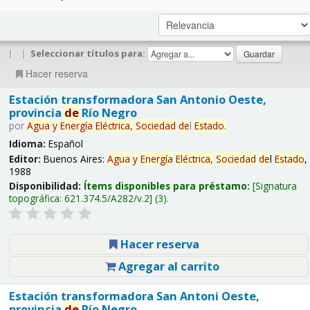
|
|
Seleccionar títulos para:
Hacer reserva
Estación transformadora San Antonio Oeste,
provincia
de
Río Negro
por
Agua
y
Energía
Eléctrica,
Sociedad
de
l
Estado
.
Idioma:
Español
Editor:
Buenos Aires:
Agua
y
Energía
Eléctrica,
Sociedad
de
l
Estado
,
1988
Disponibilidad:
Ítems disponibles para préstamo:
Signatura
topográfica:
621.374.5/A282/v.2
(3).
Hacer reserva
Agregar al carrito
Estación transformadora San Antoni Oeste,
provincia
de
Río Negro