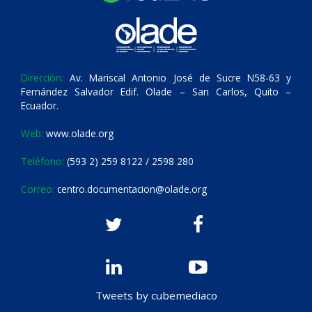
Dirección:
Av. Mariscal Antonio José de Sucre N58-63 y
Fernández Salvador Edif. Olade – San Carlos, Quito –
Ecuador.
Web:
www.olade.org
Teléfono:
(593 2) 259 8122 / 2598 280
Correo:
centro.documentacion@olade.org
Tweets by cubemediaco