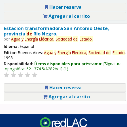
Hacer reserva
Agregar al carrito
Estación transformadora San Antonio Oeste,
provincia
de
Río Negro.
por
Agua
y
Energía
Eléctrica,
Sociedad
de
l
Estado
.
Idioma:
Español
Editor:
Buenos Aires:
Agua
y
Energía
Eléctrica,
Sociedad
de
l
Estado
,
1998
Disponibilidad:
Ítems disponibles para préstamo:
Signatura
topográfica:
621.374.5/A282/v.1
(1).
Hacer reserva
Agregar al carrito