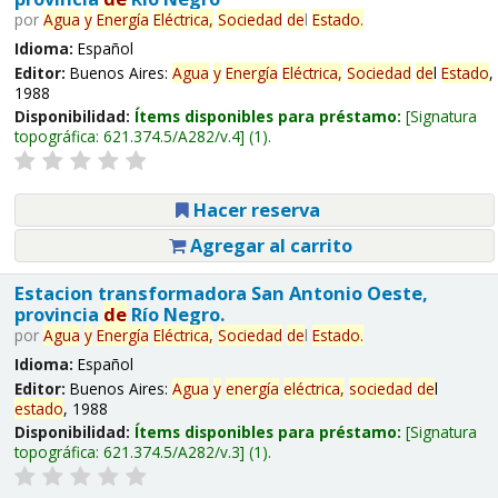
por
Agua
y
Energía
Eléctrica,
Sociedad
de
l
Estado
.
Idioma:
Español
Editor:
Buenos Aires:
Agua
y
Energía
Eléctrica,
Sociedad
de
l
Estado
,
1988
Disponibilidad:
Ítems disponibles para préstamo:
Signatura
topográfica:
621.374.5/A282/v.4
(1).
Hacer reserva
Agregar al carrito
Estacion transformadora San Antonio Oeste,
provincia
de
Río Negro.
por
Agua
y
Energía
Eléctrica,
Sociedad
de
l
Estado
.
Idioma:
Español
Editor:
Buenos Aires:
Agua
y
energía
eléctrica,
sociedad
de
l
estado
, 1988
Disponibilidad:
Ítems disponibles para préstamo:
Signatura
topográfica:
621.374.5/A282/v.3
(1).