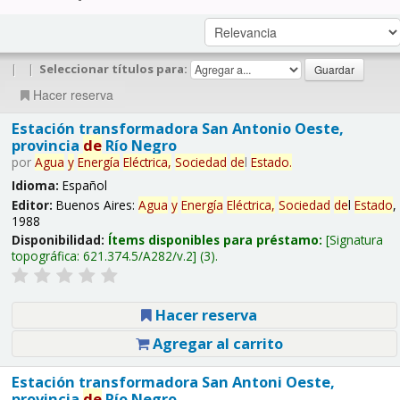
|
|
Seleccionar títulos para:
Hacer reserva
Estación transformadora San Antonio Oeste,
provincia
de
Río Negro
por
Agua
y
Energía
Eléctrica,
Sociedad
de
l
Estado
.
Idioma:
Español
Editor:
Buenos Aires:
Agua
y
Energía
Eléctrica,
Sociedad
de
l
Estado
,
1988
Disponibilidad:
Ítems disponibles para préstamo:
Signatura
topográfica:
621.374.5/A282/v.2
(3).
Hacer reserva
Agregar al carrito
Estación transformadora San Antoni Oeste,
provincia
de
Río Negro