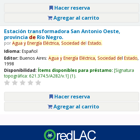
Hacer reserva
Agregar al carrito
Estación transformadora San Antonio Oeste,
provincia
de
Río Negro.
por
Agua
y
Energía
Eléctrica,
Sociedad
de
l
Estado
.
Idioma:
Español
Editor:
Buenos Aires:
Agua
y
Energía
Eléctrica,
Sociedad
de
l
Estado
,
1998
Disponibilidad:
Ítems disponibles para préstamo:
Signatura
topográfica:
621.374.5/A282/v.1
(1).
Hacer reserva
Agregar al carrito