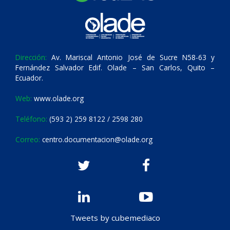
Dirección:
Av. Mariscal Antonio José de Sucre N58-63 y
Fernández Salvador Edif. Olade – San Carlos, Quito –
Ecuador.
Web:
www.olade.org
Teléfono:
(593 2) 259 8122 / 2598 280
Correo:
centro.documentacion@olade.org
Tweets by cubemediaco