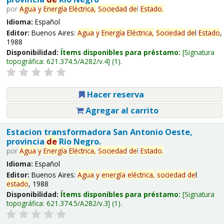
por
Agua
y
Energía
Eléctrica,
Sociedad
de
l
Estado
.
Idioma:
Español
Editor:
Buenos Aires:
Agua
y
Energía
Eléctrica,
Sociedad
de
l
Estado
,
1988
Disponibilidad:
Ítems disponibles para préstamo:
Signatura
topográfica:
621.374.5/A282/v.4
(1).
Hacer reserva
Agregar al carrito
Estacion transformadora San Antonio Oeste,
provincia
de
Río Negro.
por
Agua
y
Energía
Eléctrica,
Sociedad
de
l
Estado
.
Idioma:
Español
Editor:
Buenos Aires:
Agua
y
energía
eléctrica,
sociedad
de
l
estado
, 1988
Disponibilidad:
Ítems disponibles para préstamo:
Signatura
topográfica:
621.374.5/A282/v.3
(1).