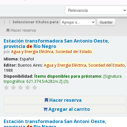
|
|
Seleccionar títulos para:
Hacer reserva
Estación transformadora San Antonio Oeste,
provincia
de
Río Negro
por
Agua
y
Energía
Eléctrica,
Sociedad
de
l
Estado
.
Idioma:
Español
Editor:
Buenos Aires:
Agua
y
Energía
Eléctrica,
Sociedad
de
l
Estado
,
1988
Disponibilidad:
Ítems disponibles para préstamo:
Signatura
topográfica:
621.374.5/A282/v.2
(3).
Hacer reserva
Agregar al carrito
Estación transformadora San Antoni Oeste,
provincia
de
Río Negro