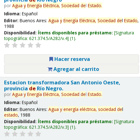
por
Agua
y
Energía
Eléctrica,
Sociedad
de
l
Estado
.
Idioma:
Español
Editor:
Buenos Aires:
Agua
y
Energía
Eléctrica,
Sociedad
de
l
Estado
,
1988
Disponibilidad:
Ítems disponibles para préstamo:
Signatura
topográfica:
621.374.5/A282/v.4
(1).
Hacer reserva
Agregar al carrito
Estacion transformadora San Antonio Oeste,
provincia
de
Río Negro.
por
Agua
y
Energía
Eléctrica,
Sociedad
de
l
Estado
.
Idioma:
Español
Editor:
Buenos Aires:
Agua
y
energía
eléctrica,
sociedad
de
l
estado
, 1988
Disponibilidad:
Ítems disponibles para préstamo:
Signatura
topográfica:
621.374.5/A282/v.3
(1).