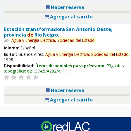
Hacer reserva
Agregar al carrito
Estación transformadora San Antonio Oeste,
provincia
de
Río Negro.
por
Agua
y
Energía
Eléctrica,
Sociedad
de
l
Estado
.
Idioma:
Español
Editor:
Buenos Aires:
Agua
y
Energía
Eléctrica,
Sociedad
de
l
Estado
,
1998
Disponibilidad:
Ítems disponibles para préstamo:
Signatura
topográfica:
621.374.5/A282/v.1
(1).
Hacer reserva
Agregar al carrito