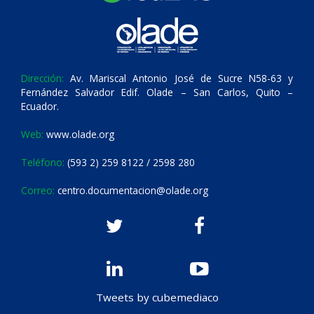
Dirección:
Av. Mariscal Antonio José de Sucre N58-63 y
Fernández Salvador Edif. Olade – San Carlos, Quito –
Ecuador.
Web:
www.olade.org
Teléfono:
(593 2) 259 8122 / 2598 280
Correo:
centro.documentacion@olade.org
Tweets by cubemediaco