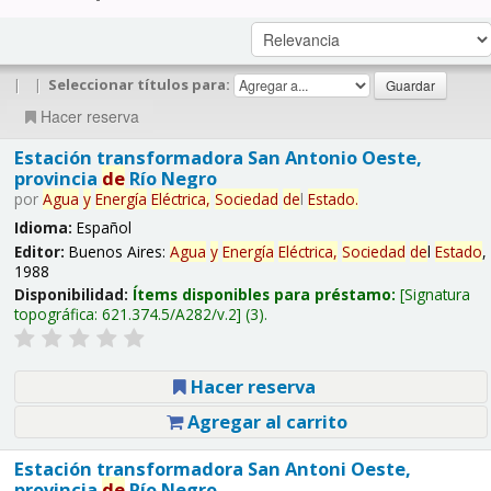
|
|
Seleccionar títulos para:
Hacer reserva
Estación transformadora San Antonio Oeste,
provincia
de
Río Negro
por
Agua
y
Energía
Eléctrica,
Sociedad
de
l
Estado
.
Idioma:
Español
Editor:
Buenos Aires:
Agua
y
Energía
Eléctrica,
Sociedad
de
l
Estado
,
1988
Disponibilidad:
Ítems disponibles para préstamo:
Signatura
topográfica:
621.374.5/A282/v.2
(3).
Hacer reserva
Agregar al carrito
Estación transformadora San Antoni Oeste,
provincia
de
Río Negro