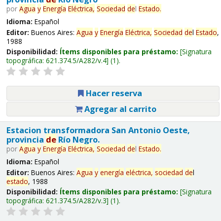
por
Agua
y
Energía
Eléctrica,
Sociedad
de
l
Estado
.
Idioma:
Español
Editor:
Buenos Aires:
Agua
y
Energía
Eléctrica,
Sociedad
de
l
Estado
,
1988
Disponibilidad:
Ítems disponibles para préstamo:
Signatura
topográfica:
621.374.5/A282/v.4
(1).
Hacer reserva
Agregar al carrito
Estacion transformadora San Antonio Oeste,
provincia
de
Río Negro.
por
Agua
y
Energía
Eléctrica,
Sociedad
de
l
Estado
.
Idioma:
Español
Editor:
Buenos Aires:
Agua
y
energía
eléctrica,
sociedad
de
l
estado
, 1988
Disponibilidad:
Ítems disponibles para préstamo:
Signatura
topográfica:
621.374.5/A282/v.3
(1).