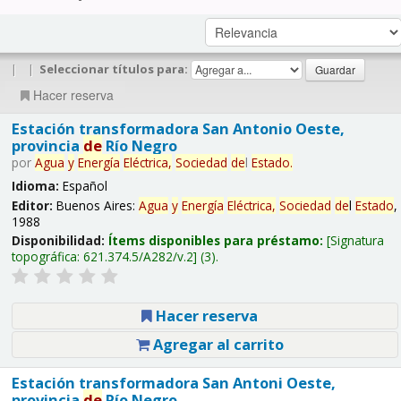
|
|
Seleccionar títulos para:
Hacer reserva
Estación transformadora San Antonio Oeste,
provincia
de
Río Negro
por
Agua
y
Energía
Eléctrica,
Sociedad
de
l
Estado
.
Idioma:
Español
Editor:
Buenos Aires:
Agua
y
Energía
Eléctrica,
Sociedad
de
l
Estado
,
1988
Disponibilidad:
Ítems disponibles para préstamo:
Signatura
topográfica:
621.374.5/A282/v.2
(3).
Hacer reserva
Agregar al carrito
Estación transformadora San Antoni Oeste,
provincia
de
Río Negro