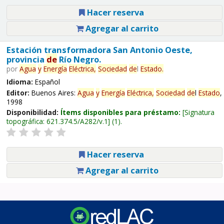
Hacer reserva
Agregar al carrito
Estación transformadora San Antonio Oeste,
provincia
de
Río Negro.
por
Agua
y
Energía
Eléctrica,
Sociedad
de
l
Estado
.
Idioma:
Español
Editor:
Buenos Aires:
Agua
y
Energía
Eléctrica,
Sociedad
de
l
Estado
,
1998
Disponibilidad:
Ítems disponibles para préstamo:
Signatura
topográfica:
621.374.5/A282/v.1
(1).
Hacer reserva
Agregar al carrito