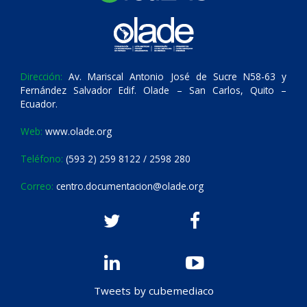
Dirección:
Av. Mariscal Antonio José de Sucre N58-63 y
Fernández Salvador Edif. Olade – San Carlos, Quito –
Ecuador.
Web:
www.olade.org
Teléfono:
(593 2) 259 8122 / 2598 280
Correo:
centro.documentacion@olade.org
Tweets by cubemediaco