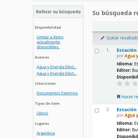
Refinar su búsqueda
Su búsqueda re
Disponibilidad
Limitar a ítems
Quitar resaltad
actualmente
disponibles.
1.
Estación
por
Agua
Autores
Idioma:
E
Agua y Energía Eléct...
Editor:
Bu
Agua y Energía Eléct...
Disponibi
Colecciones
Documentos Externos
Hacer r
Tipos de ítem
2.
Estación
Libros
por
Agua
Idioma:
E
Lugares
Editor:
Bu
Argentina
Disponibi