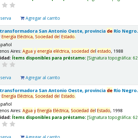
eserva
Agregar al carrito
 transformadora San Antonio Oeste, provincia
de
Río Negro
y
Energía
Eléctrica,
Sociedad
de
l
Estado
.
spañol
enos Aires:
Agua
y
energía
eléctrica,
sociedad
de
l
estado
, 1988
lidad:
Ítems disponibles para préstamo:
Signatura topográfica:
62
eserva
Agregar al carrito
 transformadora San Antonio Oeste, provincia
de
Río Negro
y
Energía
Eléctrica,
Sociedad
de
l
Estado
.
spañol
enos Aires:
Agua
y
Energía
Eléctrica,
Sociedad
de
l
Estado
, 1998
lidad:
Ítems disponibles para préstamo:
Signatura topográfica:
62
eserva
Agregar al carrito