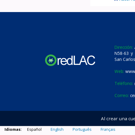
Dirección:
A
N58-63 y 
San Carlos
Web:
www.
Teléfono:
Correo:
ce
Al crear una cu
Idiomas:
Español
English
Português
Français