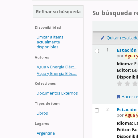
Refinar su búsqueda
Su búsqueda re
Disponibilidad
Limitar a ítems
Quitar resaltad
actualmente
disponibles.
1.
Estación
por
Agua
Autores
Idioma:
E
Agua y Energía Eléct...
Editor:
Bu
Agua y Energía Eléct...
Disponibi
Colecciones
Documentos Externos
Hacer r
Tipos de ítem
2.
Estación
Libros
por
Agua
Idioma:
E
Lugares
Editor:
Bu
Argentina
Disponibi