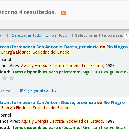
tornó 4 resultados.
|
Seleccionar todo
Limpiar todo
|
Seleccionar títulos para:
o
 transformadora San Antonio Oeste, provincia
de
Río Negro
y
Energía
Eléctrica,
Sociedad
de
l
Estado
.
spañol
enos Aires:
Agua
y
Energía
Eléctrica,
Sociedad
de
l
Estado
, 1988
lidad:
Ítems disponibles para préstamo:
Signatura topográfica:
62
eserva
Agregar al carrito
 transformadora San Antoni Oeste, provincia
de
Río Negro
y
Energía
Eléctrica,
Sociedad
de
l
Estado
.
spañol
enos Aires:
Agua
y
Energía
Eléctrica,
Sociedad
de
l
Estado
, 1988
lidad:
Ítems disponibles para préstamo:
Signatura topográfica:
62