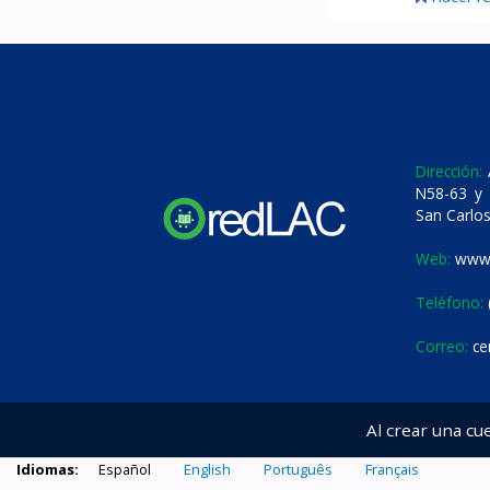
Dirección:
A
N58-63 y 
San Carlos
Web:
www.
Teléfono:
Correo:
ce
Al crear una cu
Idiomas:
Español
English
Português
Français