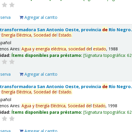
eserva
Agregar al carrito
 transformadora San Antonio Oeste, provincia
de
Río Negro
y
Energía
Eléctrica,
Sociedad
de
l
Estado
.
spañol
enos Aires:
Agua
y
energía
eléctrica,
sociedad
de
l
estado
, 1988
lidad:
Ítems disponibles para préstamo:
Signatura topográfica:
62
eserva
Agregar al carrito
 transformadora San Antonio Oeste, provincia
de
Río Negro
y
Energía
Eléctrica,
Sociedad
de
l
Estado
.
spañol
enos Aires:
Agua
y
Energía
Eléctrica,
Sociedad
de
l
Estado
, 1998
lidad:
Ítems disponibles para préstamo:
Signatura topográfica:
62
eserva
Agregar al carrito