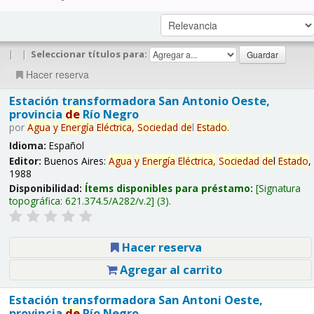
|
|
Seleccionar títulos para:
Hacer reserva
Estación transformadora San Antonio Oeste,
provincia
de
Río Negro
por
Agua
y
Energía
Eléctrica,
Sociedad
de
l
Estado
.
Idioma:
Español
Editor:
Buenos Aires:
Agua
y
Energía
Eléctrica,
Sociedad
de
l
Estado
,
1988
Disponibilidad:
Ítems disponibles para préstamo:
Signatura
topográfica:
621.374.5/A282/v.2
(3).
Hacer reserva
Agregar al carrito
Estación transformadora San Antoni Oeste,
provincia
de
Río Negro