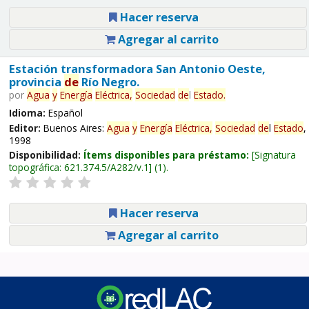
Hacer reserva
Agregar al carrito
Estación transformadora San Antonio Oeste,
provincia
de
Río Negro.
por
Agua
y
Energía
Eléctrica,
Sociedad
de
l
Estado
.
Idioma:
Español
Editor:
Buenos Aires:
Agua
y
Energía
Eléctrica,
Sociedad
de
l
Estado
,
1998
Disponibilidad:
Ítems disponibles para préstamo:
Signatura
topográfica:
621.374.5/A282/v.1
(1).
Hacer reserva
Agregar al carrito