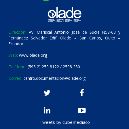
Dirección:
Av. Mariscal Antonio José de Sucre N58-63 y
Fernández Salvador Edif. Olade – San Carlos, Quito –
Ecuador.
Web:
www.olade.org
Teléfono:
(593 2) 259 8122 / 2598 280
Correo:
centro.documentacion@olade.org
Tweets by cubemediaco