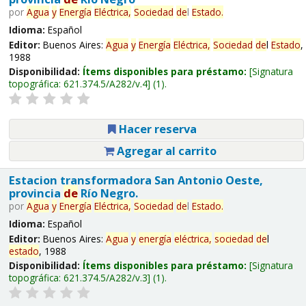
por
Agua
y
Energía
Eléctrica,
Sociedad
de
l
Estado
.
Idioma:
Español
Editor:
Buenos Aires:
Agua
y
Energía
Eléctrica,
Sociedad
de
l
Estado
,
1988
Disponibilidad:
Ítems disponibles para préstamo:
Signatura
topográfica:
621.374.5/A282/v.4
(1).
Hacer reserva
Agregar al carrito
Estacion transformadora San Antonio Oeste,
provincia
de
Río Negro.
por
Agua
y
Energía
Eléctrica,
Sociedad
de
l
Estado
.
Idioma:
Español
Editor:
Buenos Aires:
Agua
y
energía
eléctrica,
sociedad
de
l
estado
, 1988
Disponibilidad:
Ítems disponibles para préstamo:
Signatura
topográfica:
621.374.5/A282/v.3
(1).