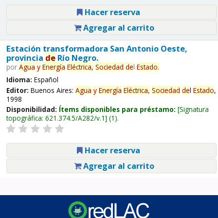
Hacer reserva
Agregar al carrito
Estación transformadora San Antonio Oeste,
provincia
de
Río Negro.
por
Agua
y
Energía
Eléctrica,
Sociedad
de
l
Estado
.
Idioma:
Español
Editor:
Buenos Aires:
Agua
y
Energía
Eléctrica,
Sociedad
de
l
Estado
,
1998
Disponibilidad:
Ítems disponibles para préstamo:
Signatura
topográfica:
621.374.5/A282/v.1
(1).
Hacer reserva
Agregar al carrito