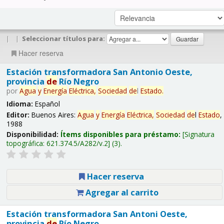
|
|
Seleccionar títulos para:
Hacer reserva
Estación transformadora San Antonio Oeste,
provincia
de
Río Negro
por
Agua
y
Energía
Eléctrica,
Sociedad
de
l
Estado
.
Idioma:
Español
Editor:
Buenos Aires:
Agua
y
Energía
Eléctrica,
Sociedad
de
l
Estado
,
1988
Disponibilidad:
Ítems disponibles para préstamo:
Signatura
topográfica:
621.374.5/A282/v.2
(3).
Hacer reserva
Agregar al carrito
Estación transformadora San Antoni Oeste,
provincia
de
Río Negro