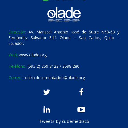
Dirección:
Av. Mariscal Antonio José de Sucre N58-63 y
Fernández Salvador Edif. Olade – San Carlos, Quito –
Ecuador.
Web:
www.olade.org
Teléfono:
(593 2) 259 8122 / 2598 280
Correo:
centro.documentacion@olade.org
Tweets by cubemediaco