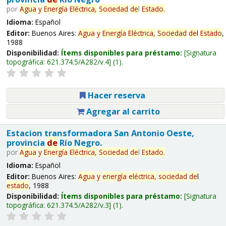
por
Agua
y
Energía
Eléctrica,
Sociedad
de
l
Estado
.
Idioma:
Español
Editor:
Buenos Aires:
Agua
y
Energía
Eléctrica,
Sociedad
de
l
Estado
,
1988
Disponibilidad:
Ítems disponibles para préstamo:
Signatura
topográfica:
621.374.5/A282/v.4
(1).
Hacer reserva
Agregar al carrito
Estacion transformadora San Antonio Oeste,
provincia
de
Río Negro.
por
Agua
y
Energía
Eléctrica,
Sociedad
de
l
Estado
.
Idioma:
Español
Editor:
Buenos Aires:
Agua
y
energía
eléctrica,
sociedad
de
l
estado
, 1988
Disponibilidad:
Ítems disponibles para préstamo:
Signatura
topográfica:
621.374.5/A282/v.3
(1).