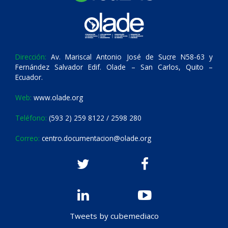
Dirección:
Av. Mariscal Antonio José de Sucre N58-63 y
Fernández Salvador Edif. Olade – San Carlos, Quito –
Ecuador.
Web:
www.olade.org
Teléfono:
(593 2) 259 8122 / 2598 280
Correo:
centro.documentacion@olade.org
Tweets by cubemediaco