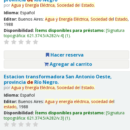
por
Agua
y
Energía
Eléctrica,
Sociedad
de
l
Estado
.
Idioma:
Español
Editor:
Buenos Aires:
Agua
y
Energía
Eléctrica,
Sociedad
de
l
Estado
,
1988
Disponibilidad:
Ítems disponibles para préstamo:
Signatura
topográfica:
621.374.5/A282/v.4
(1).
Hacer reserva
Agregar al carrito
Estacion transformadora San Antonio Oeste,
provincia
de
Río Negro.
por
Agua
y
Energía
Eléctrica,
Sociedad
de
l
Estado
.
Idioma:
Español
Editor:
Buenos Aires:
Agua
y
energía
eléctrica,
sociedad
de
l
estado
, 1988
Disponibilidad:
Ítems disponibles para préstamo:
Signatura
topográfica:
621.374.5/A282/v.3
(1).