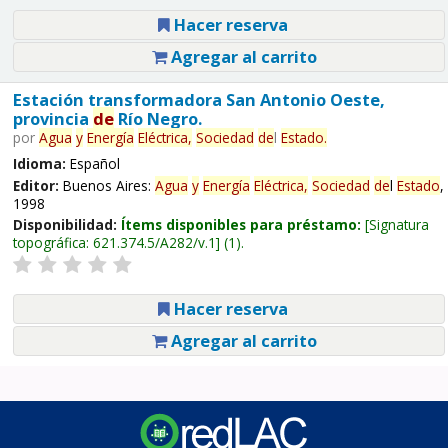
Hacer reserva
Agregar al carrito
Estación transformadora San Antonio Oeste,
provincia
de
Río Negro.
por
Agua
y
Energía
Eléctrica,
Sociedad
de
l
Estado
.
Idioma:
Español
Editor:
Buenos Aires:
Agua
y
Energía
Eléctrica,
Sociedad
de
l
Estado
,
1998
Disponibilidad:
Ítems disponibles para préstamo:
Signatura
topográfica:
621.374.5/A282/v.1
(1).
Hacer reserva
Agregar al carrito