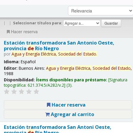
|
|
Seleccionar títulos para:
Hacer reserva
Estación transformadora San Antonio Oeste,
provincia
de
Río Negro
por
Agua
y
Energía
Eléctrica,
Sociedad
de
l
Estado
.
Idioma:
Español
Editor:
Buenos Aires:
Agua
y
Energía
Eléctrica,
Sociedad
de
l
Estado
,
1988
Disponibilidad:
Ítems disponibles para préstamo:
Signatura
topográfica:
621.374.5/A282/v.2
(3).
Hacer reserva
Agregar al carrito
Estación transformadora San Antoni Oeste,
provincia
de
Río Negro